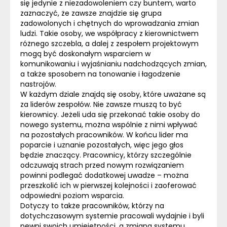
się jedynie z niezadowoleniem czy buntem, warto
zaznaczyć, że zawsze znajdzie się grupa
zadowolonych i chętnych do wprowadzania zmian
ludzi. Takie osoby, we współpracy z kierownictwem
różnego szczebla, a dalej z zespołem projektowym
mogą być doskonałym wsparciem w
komunikowaniu i wyjaśnianiu nadchodzących zmian,
a także sposobem na tonowanie i łagodzenie
nastrojów.
W każdym dziale znajdą się osoby, które uważane są
za liderów zespołów. Nie zawsze muszą to być
kierownicy. Jeżeli uda się przekonać takie osoby do
nowego systemu, można wspólnie z nimi wpływać
na pozostałych pracowników. W końcu lider ma
poparcie i uznanie pozostałych, więc jego głos
będzie znaczący. Pracownicy, którzy szczególnie
odczuwają strach przed nowym rozwiązaniem
powinni podlegać dodatkowej uwadze – można
przeszkolić ich w pierwszej kolejności i zaoferować
odpowiedni poziom wsparcia.
Dotyczy to także pracowników, którzy na
dotychczasowym systemie pracowali wydajnie i byli
pewni swoich umiejętności, a zmiana systemu