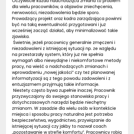
Oczywiście każda nadchodząca zmiana to problem
dla wielu pracowników, a objawów zniechęcenia,
nerwowości, niezadowolenia będzie sporo.
Prowadzący projekt oraz kadra zarządzająca powinni
być na taką ewentualność przygotowani i już
wcześniej zacząć działać, aby minimalizować takie
zjawiska.
Świetnie, jeżeli pracownicy generalnie zmęczeni i
niezadowoleni z istniejącej sytuacji np. ze względu
na przestarzały system, który już nie spełnia
wymagań albo niewydajne i niekomfortowe metody
pracy, na wieść o nadchodzących zmianach i
wprowadzeniu „nowej jakości” czy też planowanej
informatyzacji są z tego powodu zadowoleni i z
entuzjazmem przyjmują takie informacje.
Niestety często bywa zupełnie inaczej. Pracownik
przyzwyczajony do swojego stanowiska pracy i
dotychczasowych narzędzi będzie niechętny
zmianom. W zasadzie dla wielu osób w kontekście
miejsca i sposobu pracy naturalna jest potrzeba
bezpieczeństwa, wygodnictwo, przywiązanie do
istniejącej sytuacji czy jakby to nazwał coach
„pozostawanie w strefie komfortu”. Pracownicy robią