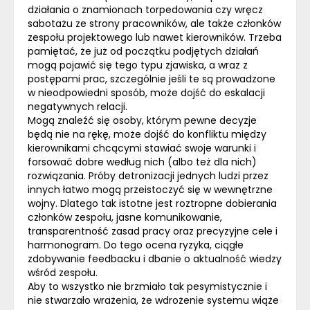
działania o znamionach torpedowania czy wręcz
sabotażu ze strony pracowników, ale także członków
zespołu projektowego lub nawet kierowników. Trzeba
pamiętać, że już od początku podjętych działań
mogą pojawić się tego typu zjawiska, a wraz z
postępami prac, szczególnie jeśli te są prowadzone
w nieodpowiedni sposób, może dojść do eskalacji
negatywnych relacji.
Mogą znaleźć się osoby, którym pewne decyzje
będą nie na rękę, może dojść do konfliktu między
kierownikami chcącymi stawiać swoje warunki i
forsować dobre według nich (albo też dla nich)
rozwiązania. Próby detronizacji jednych ludzi przez
innych łatwo mogą przeistoczyć się w wewnętrzne
wojny. Dlatego tak istotne jest roztropne dobierania
członków zespołu, jasne komunikowanie,
transparentność zasad pracy oraz precyzyjne cele i
harmonogram. Do tego ocena ryzyka, ciągłe
zdobywanie feedbacku i dbanie o aktualność wiedzy
wśród zespołu.
Aby to wszystko nie brzmiało tak pesymistycznie i
nie stwarzało wrażenia, że wdrożenie systemu wiąże