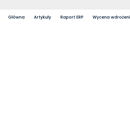
Główna
Artykuły
Raport ERP
Wycena wdrożen
Partnerzy współpracujący