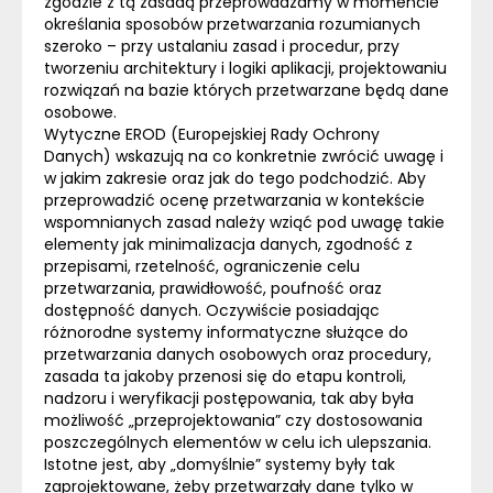
zgodzie z tą zasadą przeprowadzamy w momencie
określania sposobów przetwarzania rozumianych
szeroko – przy ustalaniu zasad i procedur, przy
tworzeniu architektury i logiki aplikacji, projektowaniu
rozwiązań na bazie których przetwarzane będą dane
osobowe.
Wytyczne EROD (Europejskiej Rady Ochrony
Danych) wskazują na co konkretnie zwrócić uwagę i
w jakim zakresie oraz jak do tego podchodzić. Aby
przeprowadzić ocenę przetwarzania w kontekście
wspomnianych zasad należy wziąć pod uwagę takie
elementy jak minimalizacja danych, zgodność z
przepisami, rzetelność, ograniczenie celu
przetwarzania, prawidłowość, poufność oraz
dostępność danych. Oczywiście posiadając
różnorodne systemy informatyczne służące do
przetwarzania danych osobowych oraz procedury,
zasada ta jakoby przenosi się do etapu kontroli,
nadzoru i weryfikacji postępowania, tak aby była
możliwość „przeprojektowania” czy dostosowania
poszczególnych elementów w celu ich ulepszania.
Istotne jest, aby „domyślnie” systemy były tak
zaprojektowane, żeby przetwarzały dane tylko w