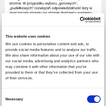
istotne. W przypadku wyboru „gotowych”,
„pudełkowych” rozwiązań odpowiedzialność leży w
znaczącym stopniu po stronie dostawcy systemu,
co jest dosyć zrozumiałe. Jednak bardzo często
systemy zostają dostosowane do Klienta, aby
spełnić szczególne wymagania lub dawać określone
funkcjonalności, a w takiej sytuacji nierozłącznym
elementem jest współpraca między zleceniodawcą,
This website uses cookies
a dostawą rozwiązania.
We use cookies to personalise content and ads, to
Inny aspekt związany z odpowiedzialnością i jej
provide social media features and to analyse our traffic.
delegowaniem to przekazanie, a w zasadzie zrzucanie
tego istotnego elementu na kierownika projektu, na
We also share information about your use of our site with
zespół wdrożeniowy czy na inne osoby włączone w
our social media, advertising and analytics partners who
prace. Niekiedy odpowiedzialność pionowa prowadzi
may combine it with other information that you’ve
do silnej presji płynącej od samego zarządu czy
provided to them or that they’ve collected from your use
właściciela przez poszczególne poziomy zarządcze,
of their services.
aż do zespołów i pracowników. Osoby na
poszczególnych poziomach delegują
odpowiedzialność niżej, niekiedy obarczając
podwładnych zbyt dużym zakresem obowiązków.
Consent
Oczywiście egzekwowanie działań i rozliczanie ze
Necessary
Selection
zrealizowanych prac jest czymś dosyć oczywistym,