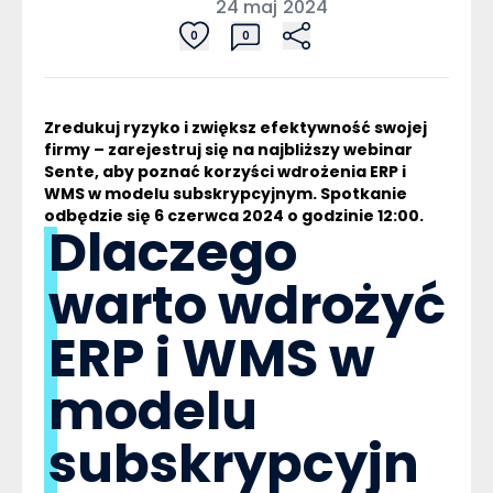
24 maj 2024
0
0
Zredukuj ryzyko i zwiększ efektywność swojej
firmy – zarejestruj się na najbliższy webinar
Sente, aby poznać korzyści wdrożenia
ERP
i
WMS
w modelu subskrypcyjnym. Spotkanie
odbędzie się 6 czerwca 2024 o godzinie 12:00.
Dlaczego
warto wdrożyć
ERP i WMS w
modelu
subskrypcyjn