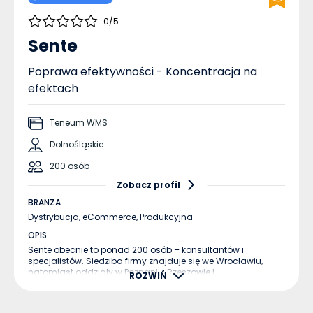
0/5
Sente
Poprawa efektywności - Koncentracja na
efektach
Teneum WMS
Dolnośląskie
200 osób
Zobacz profil
BRANŻA
Dystrybucja,
eCommerce,
Produkcyjna
OPIS
Sente obecnie to ponad 200 osób – konsultantów i
specjalistów. Siedziba firmy znajduje się we Wrocławiu,
natomiast oddziały w Poznaniu, Rzeszowie i
ROZWIŃ
Starachowicach. ...