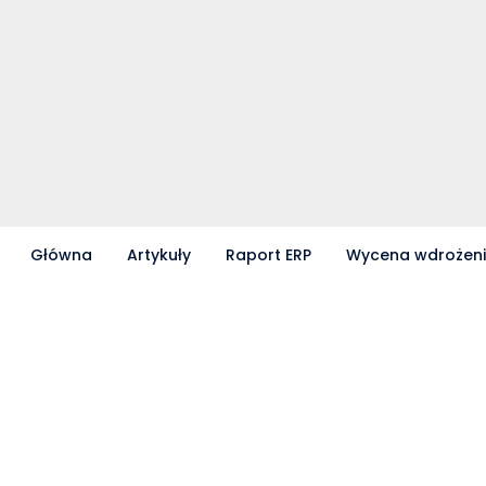
Główna
Artykuły
Raport ERP
Wycena wdrożen
Partnerzy współpracujący