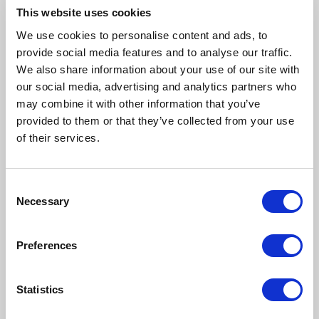
This website uses cookies
DODAJ KOMENTARZ
We use cookies to personalise content and ads, to
provide social media features and to analyse our traffic.
We also share information about your use of our site with
our social media, advertising and analytics partners who
Przeczytaj również:
may combine it with other information that you’ve
provided to them or that they’ve collected from your use
of their services.
Consent
Necessary
Selection
Preferences
CASE STUDY
WMS
Statistics
Skalowanie logistyki cross-border – jak