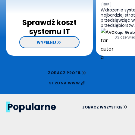
ERP
Deny
Wdrożenie syst
najbardziej str
przedsięwzięć w 
Sprawdź koszt
przedsiębiorstw
systemu IT
proces, który in
Kaja
Grab
każdą tkankę or
03 czerwie
od księgowości,
WYPEŁNIJ
związane ze spr
magazynowanie
wybierzemy op
stajemy przed
dylematem. Kto
poprowadzić pr
ZOBACZ PROFIL
rynku ścierają 
podejścia –
STRONA WWW
zaangażowanie 
doradcy czy be
reprezentanta f
[…]
Popularne
ZOBACZ WSZYSTKIE