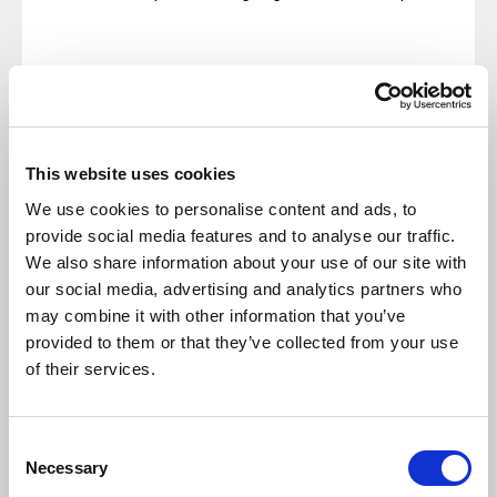
This website uses cookies
Komentarze (0)
We use cookies to personalise content and ads, to
NAPISZ KOMENTARZ
provide social media features and to analyse our traffic.
Sortuj
We also share information about your use of our site with
our social media, advertising and analytics partners who
may combine it with other information that you’ve
provided to them or that they’ve collected from your use
Nie ma tutaj jeszcze żadnego
of their services.
komentarza, bądź pierwszy!
Consent
Necessary
Selection