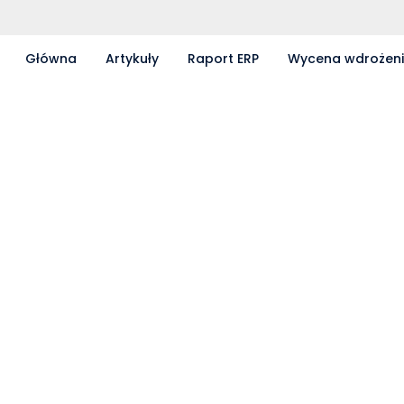
Główna
Artykuły
Raport ERP
Wycena wdrożen
Partnerzy współpracujący