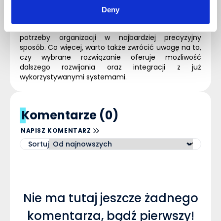
systemy
ERP
? Należy szczególnie zwrócić uwagę na
Deny
ofertę, która jest dostępną na rynku i zdecydować
się na takie narzędzie, które odpowie na cele i
potrzeby organizacji w najbardziej precyzyjny
sposób. Co więcej, warto także zwrócić uwagę na to,
czy wybrane rozwiązanie oferuje możliwość
dalszego rozwijania oraz integracji z już
wykorzystywanymi systemami.
Komentarze (0)
NAPISZ KOMENTARZ
Sortuj
Nie ma tutaj jeszcze żadnego
komentarza, bądź pierwszy!