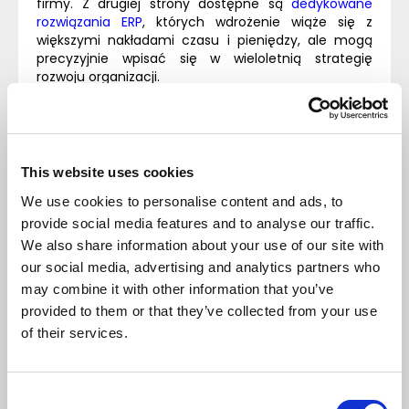
firmy. Z drugiej strony dostępne są
dedykowane
rozwiązania ERP
, których wdrożenie wiąże się z
większymi nakładami czasu i pieniędzy, ale mogą
precyzyjnie wpisać się w wieloletnią strategię
rozwoju organizacji.
Zastanawiając się nad tym, jak porównać systemy
ERP
, warto zatem zacząć od odpowiedzi na
najbardziej kluczowe pytanie. Czy podczas projektu i
wdrożenia systemu kluczowy jest czas i budżet, czy
This website uses cookies
raczej możliwość dostosowania oprogramowania do
We use cookies to personalise content and ads, to
zarówno aktualnych potrzeb, jak i tych, które mogą
się pojawić w przyszłości?
provide social media features and to analyse our traffic.
We also share information about your use of our site with
our social media, advertising and analytics partners who
Możliwość
may combine it with other information that you’ve
provided to them or that they’ve collected from your use
integracji
of their services.
rozwiązania
Consent
Innym istotnym aspektem, na który warto zwrócić