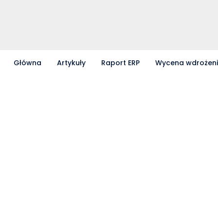
Główna
Artykuły
Raport ERP
Wycena wdrożen
Partnerzy współpracujący