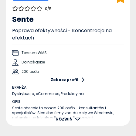
0/5
Sente
Poprawa efektywności - Koncentracja na
efektach
Teneum WMS
Dolnośląskie
200 osób
Zobacz profil
BRANŻA
Dystrybucja,
eCommerce,
Produkcyjna
OPIS
Sente obecnie to ponad 200 osób – konsultantów i
specjalistów. Siedziba firmy znajduje się we Wrocławiu,
natomiast oddziały w Poznaniu, Rzeszowie i
ROZWIŃ
Starachowicach. ...