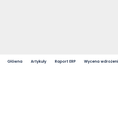
Główna
Artykuły
Raport ERP
Wycena wdrożen
Partnerzy współpracujący