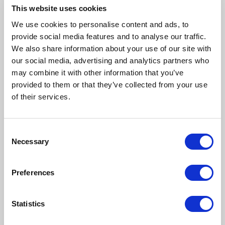
This website uses cookies
NAPISZ KOMENTARZ
We use cookies to personalise content and ads, to
Sortuj
provide social media features and to analyse our traffic.
We also share information about your use of our site with
our social media, advertising and analytics partners who
may combine it with other information that you’ve
Nie ma tutaj jeszcze żadnego
provided to them or that they’ve collected from your use
komentarza, bądź pierwszy!
of their services.
Consent
Necessary
Selection
Preferences
Napisz komentarz
Statistics