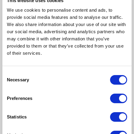
Przemysłu 4.0
This website uses cookies
We use cookies to personalise content and ads, to
Implementacja OptiFlow to nie tylko zwiększenie
provide social media features and to analyse our traffic.
efektywności produkcji, ale również istotny krok w
We also share information about your use of our site with
kierunku transformacji cyfrowej przedsiębiorstwa.
our social media, advertising and analytics partners who
Wykorzystanie sztucznej inteligencji w codziennych
operacjach produkcyjnych pozwala firmom na:
may combine it with other information that you’ve
Wejście w nową erę Przemysłu 4.0
provided to them or that they’ve collected from your use
Zwiększenie konkurencyjności na rynku
of their services.
Budowanie kultury innowacji w organizacji
Jak rozpocząć
Consent
Necessary
z OptiFlow?
Selection
Dla firm zainteresowanych tą rewolucją w
Preferences
planowaniu produkcji, INLOGICA – twórca OptiFlow –
oferuje praktyczne sesje demonstracyjne. To
doskonała okazja, by zobaczyć narzędzie w akcji,
Statistics
skonsultować się z ekspertami i ocenić potencjalne
korzyści dla konkretnego przedsiębiorstwa.
Link do demo:
[KLIKNIJ TUTAJ]