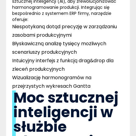
sztucznej inteligencji (
AI
), aby zrewolucjonizować
harmonogramowanie produkcji. Integrując się
bezpośrednio z systemem
ERP
firmy, narzędzie
oferuje:
Niespotykaną dotąd precyzję w zarządzaniu
zasobami produkcyjnymi
Błyskawiczną analizę tysięcy możliwych
scenariuszy produkcyjnych
Intuicyjny interfejs z funkcją drag&drop dla
zleceń produkcyjnych
Wizualizację harmonogramów na
przejrzystych wykresach Gantta
Moc sztucznej
inteligencji w
służbie