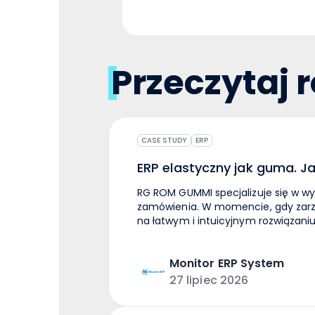
Przeczytaj 
CASE STUDY
ERP
ERP elastyczny jak guma. J
RG ROM GUMMI specjalizuje się w wy
zamówienia. W momencie, gdy zarz
na łatwym i intuicyjnym rozwiązaniu
różnej skali. Po przeanalizowaniu 
systemu Monitor ERP. Powód? Dostę
Monitor ERP System
narzędziu zdecydowanie brakowało. Block Quote Kiedy standardowy ERP się spraw
Firmie zależało na wyborze standar
27 lipiec 2026
zarząd nie musiał martwić się kon
wprowadzania modyfikacji. W efekc