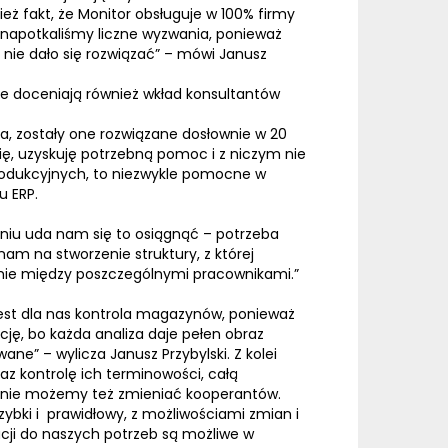
eż fakt, że Monitor obsługuje w 100% firmy
i napotkaliśmy liczne wyzwania, ponieważ
 nie dało się rozwiązać” – mówi
Janusz
 doceniają również wkład konsultantów
ia, zostały one rozwiązane dosłownie w 20
ię, uzyskuję potrzebną pomoc i z niczym nie
rodukcyjnych, to niezwykle pomocne w
mu
ERP
.
niu uda nam się to osiągnąć – potrzeba
nam na stworzenie struktury, z której
mie między poszczególnymi pracownikami.”
jest dla nas kontrola magazynów, ponieważ
cję, bo każda analiza daje pełen obraz
wane” – wylicza Janusz Przybylski. Z kolei
 kontrolę ich terminowości, całą
łynnie możemy też zmieniać kooperantów.
ybki i prawidłowy, z możliwościami zmian i
tacji do naszych potrzeb są możliwe w