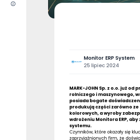
O nas
Monitor ERP System
25 lipiec 2024
MARK-JOHN Sp. z o.o. już od 
rolniczego i maszynowego, w
posiada bogate doświadczenie
produkują części zarówno ze s
kolorowych, a wyroby zabezpi
wdrożeniu Monitora
ERP
, aby
systemu.
Czynników, które okazały się k
zaprzyjaźnionych firm, że doświ