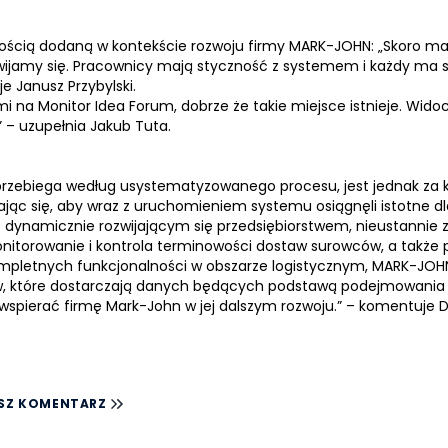
tością dodaną w kontekście rozwoju firmy MARK-JOHN: „Skoro mam
zwijamy się. Pracownicy mają styczność z systemem i każdy ma s
e Janusz Przybylski.
mi na Monitor Idea Forum, dobrze że takie miejsce istnieje. Wido
” – uzupełnia
Jakub Tuta
.
rzebiega według usystematyzowanego procesu, jest jednak za 
jąc się, aby wraz z uruchomieniem systemu osiągnęli istotne dl
t dynamicznie rozwijającym się przedsiębiorstwem, nieustannie
monitorowanie i kontrola terminowości dostaw surowców, a takż
mpletnych funkcjonalności w obszarze logistycznym, MARK-JOH
w, które dostarczają danych będących podstawą podejmowania st
wspierać firmę Mark-John w jej dalszym rozwoju.” – komentuje D
SZ KOMENTARZ