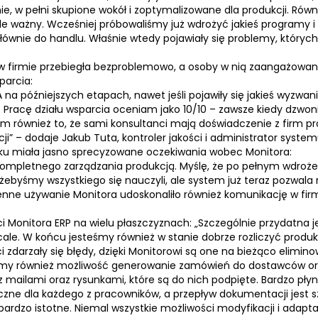
, w pełni skupione wokół i zoptymalizowane dla produkcji. Równi
kle ważny. Wcześniej próbowaliśmy już wdrożyć jakieś programy 
ównie do handlu. Właśnie wtedy pojawiały się problemy, których
.
firmie przebiegła bezproblemowo, a osoby w nią zaangażowane
u wsparcia:
 na późniejszych etapach, nawet jeśli pojawiły się jakieś wyzwan
. Pracę działu wsparcia oceniam jako 10/10 – zawsze kiedy dzwon
również to, że sami konsultanci mają doświadczenie z firm p
i” – dodaje Jakub Tuta, kontroler jakości i administrator syste
ku miała jasno sprecyzowane oczekiwania wobec Monitora:
ompletnego zarządzania produkcją. Myślę, że po pełnym wdroże
żebyśmy wszystkiego się nauczyli, ale system już teraz pozwala 
nne używanie Monitora udoskonaliło również komunikację w fir
ci Monitora
ERP
na wielu płaszczyznach: „Szczególnie przydatna 
cale. W końcu jesteśmy również w stanie dobrze rozliczyć produk
ści zdarzały się błędy, dzięki Monitorowi są one na bieżąco elimino
amy również możliwość generowanie zamówień do dostawców oraz
z mailami oraz rysunkami, które są do nich podpięte. Bardzo p
czne dla każdego z pracowników, a przepływ dokumentacji jest sz
 bardzo istotne. Niemal wszystkie możliwości modyfikacji i adap