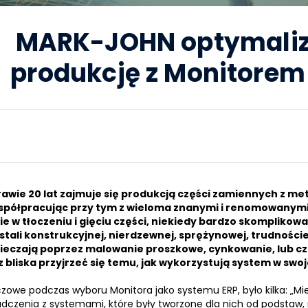
MARK-JOHN optymaliz
produkcję z Monitorem
prawie 20 lat zajmuje się produkcją części zamiennych z m
spółpracując przy tym z wieloma znanymi i renomowanymi
 w tłoczeniu i gięciu części, niekiedy bardzo skomplikowa
tali konstrukcyjnej, nierdzewnej, sprężynowej, trudnościer
eczają poprzez malowanie proszkowe, cynkowanie, lub cze
 z bliska przyjrzeć się temu, jak wykorzystują system w swoj
luczowe podczas wyboru Monitora jako systemu
ERP
, było kilka: „
adczenia z systemami, które były tworzone dla nich od podstaw, 