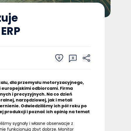
uje
 ERP
0
0
etalu, dla przemysłu motoryzacyjnego,
 europejskimi odbiorcami. Firma
nych i precyzyjnych. Na co dzień
alnej, narzędziowej, jak i metali
rnienie. Odwiedziliśmy ich pół roku po
ej produkcji i poznać ich opinię na temat
Mieliśmy sygnały i własne obserwacje z
nie funkcjonują zbyt dobrze. Monitor