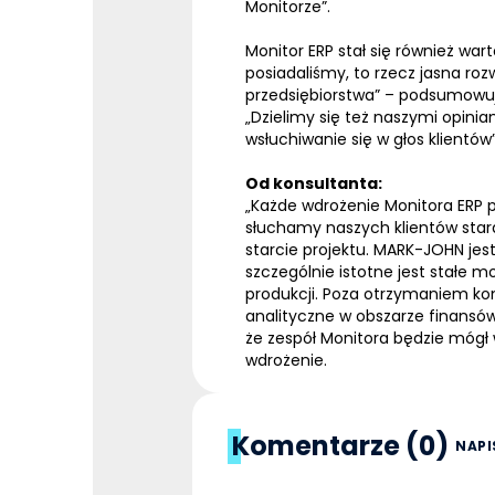
Monitorze”.
Monitor
ERP
stał się również war
posiadaliśmy, to rzecz jasna ro
przedsiębiorstwa” – podsumowuj
„Dzielimy się też naszymi opinia
wsłuchiwanie się w głos klientów
Od konsultanta:
„Każde wdrożenie Monitora
ERP
p
słuchamy naszych klientów stara
starcie projektu. MARK-JOHN jes
szczególnie istotne jest stałe 
produkcji. Poza otrzymaniem ko
analityczne w obszarze finansó
że zespół Monitora będzie mógł 
wdrożenie.
Komentarze (0)
NAPI