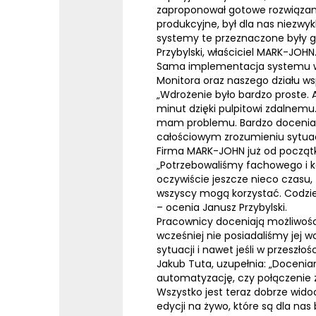
zaproponował gotowe rozwiązanie
produkcyjne, był dla nas niezwy
systemy te przeznaczone były gł
Przybylski
, właściciel MARK-JOHN
Sama implementacja systemu w 
Monitora oraz naszego dział
„Wdrożenie było bardzo proste. A
minut dzięki pulpitowi zdalnemu
mam problemu. Bardzo doceniam 
całościowym zrozumieniu sytuacj
Firma MARK-JOHN już od począt
„Potrzebowaliśmy fachowego i k
oczywiście jeszcze nieco czasu, 
wszyscy mogą korzystać. Codzie
– ocenia
Janusz Przybylski.
Pracownicy doceniają możliwoś
wcześniej nie posiadaliśmy jej w
sytuacji i nawet jeśli w przeszło
Jakub Tuta, uzupełnia: „Doceni
automatyzację, czy połączenie 
Wszystko jest teraz dobrze wido
edycji na żywo, które są dla nas