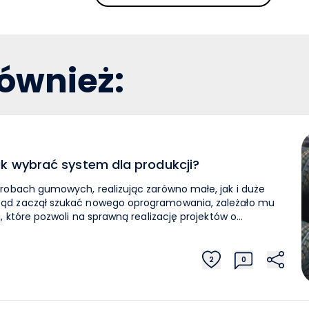
również:
ak wybrać system dla produkcji?
robach gumowych, realizując zarówno małe, jak i duże
ąd zaczął szukać nowego oprogramowania, zależało mu
, które pozwoli na sprawną realizację projektów o
rynkowych opcji zdecydowano się na wdrożenie
p do funkcjonalności, których we wcześniejszym
dza?
2
0
dowego systemu ERP dla branży produkcyjnej. Dzięki temu
iecznością dodatkowego zatrudniania programistów do
ie powstało spójne centrum zarządzania wszystkimi