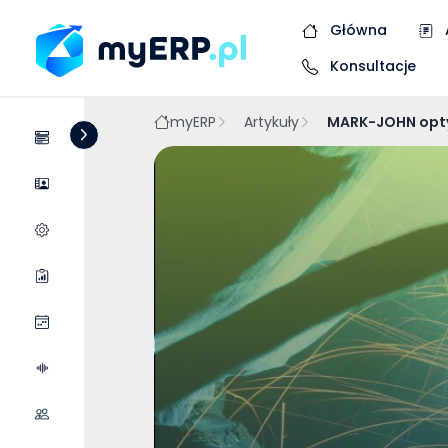
Główna
Konsultacje
myERP
Artykuły
MARK-JOHN opty
Systemy
Dostawcy
Wycena wdrożenia
Raporty
Wydarzenia
Podcasty
Współpraca