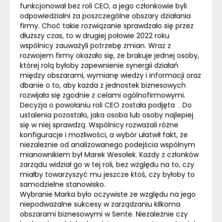
funkcjonował bez roli CEO, a jego członkowie byli
odpowiedzialni za poszczególne obszary działania
firmy. Choć takie rozwiązanie sprawdzało się przez
dłuższy czas, to w drugiej połowie 2022 roku
wspólnicy zauważyli potrzebę zmian. Wraz z
rozwojem firmy okazało się, że brakuje jednej osoby,
której rolą byłoby zapewnienie synergii działań
między obszarami, wymianę wiedzy i informacji oraz
dbanie o to, aby każda z jednostek biznesowych
rozwijała się zgodnie z celami ogólnofirmowymi.
Decyzja o powołaniu roli CEO została podjęta
. Do
ustalenia pozostało, jaka osoba lub osoby najlepiej
się w niej sprawdzą. Wspólnicy rozważali różne
konfiguracje i możliwości, a wybór ułatwił fakt, że
niezależnie od analizowanego podejścia wspólnym
mianownikiem był Marek Wesołek. Każdy z członków
zarządu widział go w tej roli, bez względu na to, czy
miałby towarzyszyć mu jeszcze ktoś, czy byłoby to
samodzielne stanowisko.
Wybranie Marka było oczywiste ze względu na jego
niepodważalne sukcesy w zarządzaniu kilkoma
obszarami biznesowymi w Sente. Niezależnie czy