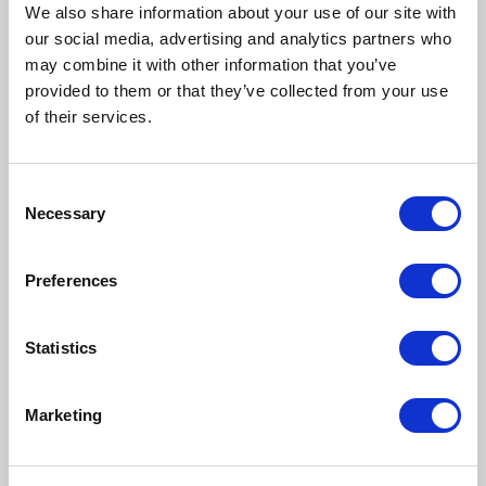
We also share information about your use of our site with
komentarza, bądź pierwszy!
our social media, advertising and analytics partners who
may combine it with other information that you’ve
provided to them or that they’ve collected from your use
of their services.
Consent
Napisz komentarz
Necessary
Selection
Preferences
DODAJ KOMENTARZ
Statistics
Marketing
Przeczytaj również: