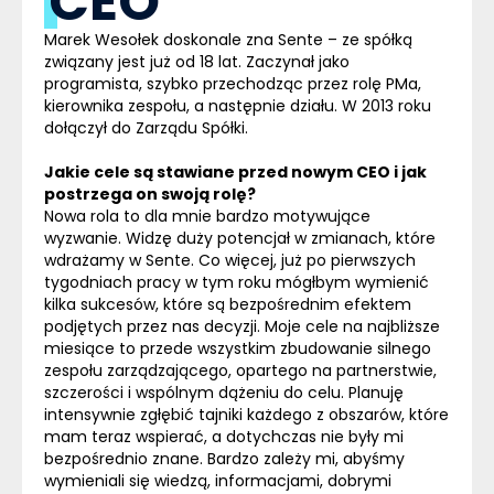
CEO
Marek Wesołek doskonale zna Sente – ze spółką
związany jest już od 18 lat. Zaczynał jako
programista, szybko przechodząc przez rolę PMa,
kierownika zespołu, a następnie działu. W 2013 roku
dołączył do Zarządu Spółki.
Jakie cele są stawiane przed nowym CEO i jak
postrzega on swoją rolę?
Nowa rola to dla mnie bardzo motywujące
wyzwanie. Widzę duży potencjał w zmianach, które
wdrażamy w Sente. Co więcej, już po pierwszych
tygodniach pracy w tym roku mógłbym wymienić
kilka sukcesów, które są bezpośrednim efektem
podjętych przez nas decyzji. Moje cele na najbliższe
miesiące to przede wszystkim zbudowanie silnego
zespołu zarządzającego, opartego na partnerstwie,
szczerości i wspólnym dążeniu do celu. Planuję
intensywnie zgłębić tajniki każdego z obszarów, które
mam teraz wspierać, a dotychczas nie były mi
bezpośrednio znane. Bardzo zależy mi, abyśmy
wymieniali się wiedzą, informacjami, dobrymi