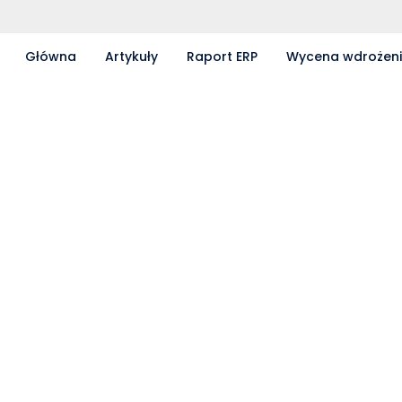
Główna
Artykuły
Raport ERP
Wycena wdrożen
Partnerzy współpracujący