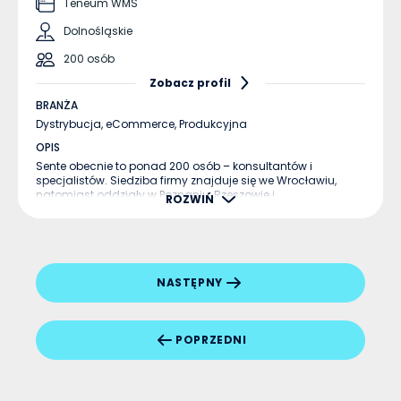
Teneum WMS
Dolnośląskie
200 osób
Zobacz profil
BRANŻA
Dystrybucja,
eCommerce,
Produkcyjna
OPIS
Sente obecnie to ponad 200 osób – konsultantów i
specjalistów. Siedziba firmy znajduje się we Wrocławiu,
natomiast oddziały w Poznaniu, Rzeszowie i
ROZWIŃ
Starachowicach. ...
NASTĘPNY
POPRZEDNI