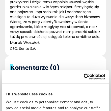
praktykami i dzięki temu wspólnie usuwali wąskie
gardła, niezależnie w którym miejscu firmy będą się
one pojawiać. Poprzedni rok, jak i nadchodzące
miesiące to duże wyzwanie dla wszystkich biznesów.
Wierzę, że w porę zidentyfikowaliśmy w Sente
ograniczenia, które mogłyby nas stopować, a nasz
nowy sposób działania pozwoli nam poradzić sobie z
każdą przeciwnością i osiągać kolejne ambitne cele.
Marek Wesołek
CEO
,
Sente S.A.
Komentarze (0)
NAPISZ KOMENTARZ
Sortuj
This website uses cookies
We use cookies to personalise content and ads, to
Nie ma tutaj jeszcze żadnego
provide social media features and to analyse our traffic.