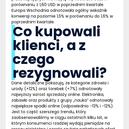
porównaniu z 1,60 USD w poprzednim kwartale.
Europa Wschodnia odnotowała ogólny wskaźnik
konwersji na poziomie 1,5% w porównaniu do 1,6% w
poprzednim kwartale.
Co kupowali
klienci, a z
czego
rezygnowali?
Dane detaliczne pokazują, że kategorie zdrowia i
urody (+12%) oraz torebek (+7%) odnotowały
najwyższy wzrost sprzedaży online. Elektronika,
zabawki oraz produkty z grupy „nauka” odnotowały
największe spadki online (odpowiednio -13% i -12%).
Jest to część szerszego trendu, który
zaobserwowaliśmy w ciągu ostatnich kilku lat, w
którym konsumenci rzadziej wydają pieniądze na
rzeczy nieistotne i często szukają najtańszych ofert,