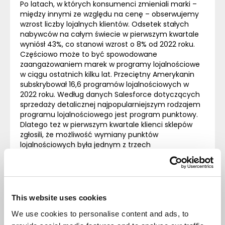
Po latach, w których konsumenci zmieniali marki –
między innymi ze względu na cenę – obserwujemy
wzrost liczby lojalnych klientów. Odsetek stałych
nabywców na całym świecie w pierwszym kwartale
wyniósł 43%, co stanowi wzrost o 8% od 2022 roku.
Częściowo może to być spowodowane
zaangażowaniem marek w programy lojalnościowe
w ciągu ostatnich kilku lat. Przeciętny Amerykanin
subskrybował 16,6 programów lojalnościowych w
2022 roku. Według danych Salesforce dotyczących
sprzedaży detalicznej najpopularniejszym rodzajem
programu lojalnościowego jest program punktowy.
Dlatego też w pierwszym kwartale klienci sklepów
zgłosili, że możliwość wymiany punktów
lojalnościowych była jednym z trzech
najważniejszych czynników, po cenie i dostępności
produktu, przy podejmowaniu decyzji o zakupie.
Urządzenia
mobilne
This website uses cookies
We use cookies to personalise content and ads, to