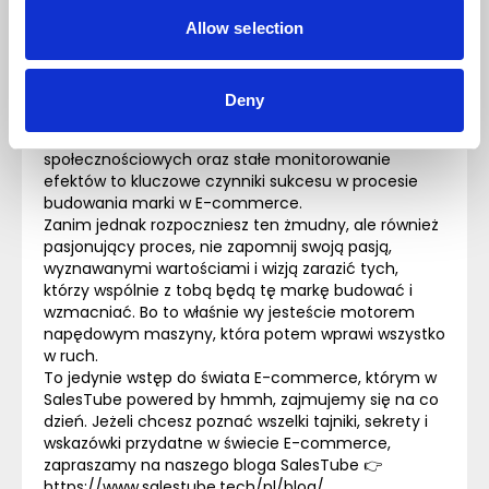
użytkowników, skoro konkurencja i np. nasi kluczowi
partnerzy biznesowi nie zostawiają na nas suchej
Allow selection
nitki!
Zrozumienie swojej grupy docelowej, określenie DNA
marki, kształtowanie jej tożsamości,, zapewnienie
Deny
wyjątkowego doświadczenia zakupowego, obecność
w mediach, w tym przede wszystkim
społecznościowych oraz stałe monitorowanie
efektów to kluczowe czynniki sukcesu w procesie
budowania marki w
E-commerce
.
Zanim jednak rozpoczniesz ten żmudny, ale również
pasjonujący proces, nie zapomnij swoją pasją,
wyznawanymi wartościami i wizją zarazić tych,
którzy wspólnie z tobą będą tę markę budować i
wzmacniać. Bo to właśnie wy jesteście motorem
napędowym maszyny, która potem wprawi wszystko
w ruch.
To jedynie wstęp do świata
E-commerce
, którym w
SalesTube powered by hmmh, zajmujemy się na co
dzień. Jeżeli chcesz poznać wszelki tajniki, sekrety i
wskazówki przydatne w świecie
E-commerce
,
zapraszamy na naszego bloga SalesTube 👉
https://www.salestube.tech/pl/blog/