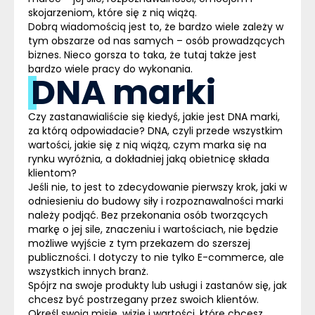
skojarzeniom, które się z nią wiążą.
Dobrą wiadomością jest to, że bardzo wiele zależy w
tym obszarze od nas samych – osób prowadzących
biznes. Nieco gorsza to taka, że tutaj także jest
bardzo wiele pracy do wykonania.
DNA marki
Czy zastanawialiście się kiedyś, jakie jest DNA marki,
za którą odpowiadacie? DNA, czyli przede wszystkim
wartości, jakie się z nią wiążą, czym marka się na
rynku wyróżnia, a dokładniej jaką obietnicę składa
klientom?
Jeśli nie, to jest to zdecydowanie pierwszy krok, jaki w
odniesieniu do budowy siły i rozpoznawalności marki
należy podjąć. Bez przekonania osób tworzących
markę o jej sile, znaczeniu i wartościach, nie będzie
możliwe wyjście z tym przekazem do szerszej
publiczności. I dotyczy to nie tylko
E-commerce
, ale
wszystkich innych branż.
Spójrz na swoje produkty lub usługi i zastanów się, jak
chcesz być postrzegany przez swoich klientów.
Określ swoją misję, wizję i wartości, które chcesz