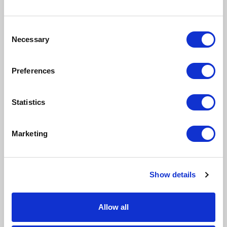
warunków i otoczenia biznesowego, aby osiągnąć
najlepsze rezultaty.
Należy monitorować dane analityczne (ruch na
Consent
stronie internetowej, wskaźniki konwersji, średnia
Necessary
Selection
wartość zamówienia) oraz oczywiście opinie
klientów. Pamiętajmy jednak, że sama analiza to
dopiero połowa drogi – należy wyciągać wnioski i
Preferences
wprowadzać modyfikacje (o ile są rzecz jasna
konieczne) w strategii, ofercie produktowej czy na
wielu innych płaszczyznach styku biznesu z
Statistics
poszczególnymi grupami odbiorców.
Podsumowani
Marketing
e
Budowanie marki w
E-commerce
to niezwykle
Show details
ważny proces, który wymaga przejrzystej strategii i
konkretnych działań. Przy czym nie wolno skupiać się
wyłącznie na klientach – oni są ważną, ale nie
Allow all
jedyną grupą, która wpływa na znaczenie i siłę naszej
marki. Cóż nam po garstce zadowolonych