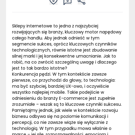
0
0
Sklepy internetowe to jedna z najszybciej
rozwijających się branży, kluczowy motor napędowy
całego handlu. Aby jednak odnieść w tym
segmencie sukces, oprócz kluczowych czynników
technologicznych, równie istotne jest zbudowanie
silnej marki i jej konsekwentne umacnianie. Jak to
robić, na co zwrócić szczególną uwagę i dlaczego
jest to tak bardzo istotne?
Konkurencja pędzi. W tym kontekście zawsze
pierwsze, co przychodzi do głowy, to technologia:
ma być szybciej, bardziej UX-owo, i oczywiście
wszystko najlepiej mobile. Takie podejście w
odniesieniu do branży
E-commerce
jest zupełnie
zrozumiałe – wszak są to kluczowe czynniki sukcesu.
Pamiętajmy jednak, jak wiele w kontekście rozwoju
biznesu odbywa się na poziomie komunikacji i
percepcji, co nie zawsze wiąże się wyłącznie z
technologią. W tym przypadku mowa właśnie o
marce – jej sile, rozpoznawalności, emocjom i