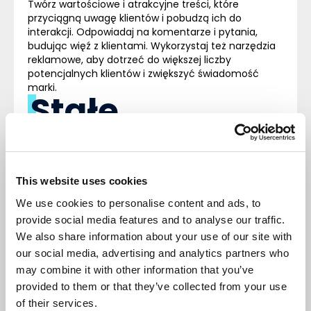
Twórz wartościowe i atrakcyjne treści, które
przyciągną uwagę klientów i pobudzą ich do
interakcji. Odpowiadaj na komentarze i pytania,
budując więź z klientami. Wykorzystaj też narzędzia
reklamowe, aby dotrzeć do większej liczby
potencjalnych klientów i zwiększyć świadomość
marki.
Stałe
monitorowani
e wyników i
This website uses cookies
dostosowanie
We use cookies to personalise content and ads, to
provide social media features and to analyse our traffic.
strategii
We also share information about your use of our site with
our social media, advertising and analytics partners who
Tworzenie rozpoznawalnej i rozchwytywanej marki
may combine it with other information that you’ve
to proces rozciągnięty w czasie i wielowątkowy.
provided to them or that they’ve collected from your use
Dlatego należy stale monitorować wyniki i
of their services.
dostosowywać strategię do zmieniających się