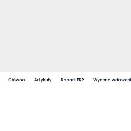
Główna
Artykuły
Raport ERP
Wycena wdrożen
Partnerzy współpracujący