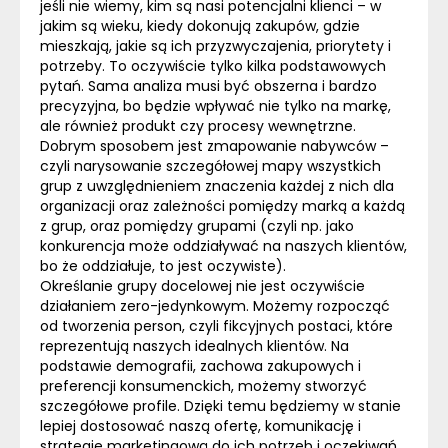
jeśli nie wiemy, kim są nasi potencjalni klienci – w
jakim są wieku, kiedy dokonują zakupów, gdzie
mieszkają, jakie są ich przyzwyczajenia, priorytety i
potrzeby. To oczywiście tylko kilka podstawowych
pytań. Sama analiza musi być obszerna i bardzo
precyzyjna, bo będzie wpływać nie tylko na markę,
ale również produkt czy procesy wewnętrzne.
Dobrym sposobem jest zmapowanie nabywców –
czyli narysowanie szczegółowej mapy wszystkich
grup z uwzględnieniem znaczenia każdej z nich dla
organizacji oraz zależności pomiędzy marką a każdą
z grup, oraz pomiędzy grupami (czyli np. jako
konkurencja może oddziaływać na naszych klientów,
bo że oddziałuje, to jest oczywiste).
Określanie grupy docelowej nie jest oczywiście
działaniem zero-jedynkowym. Możemy rozpocząć
od tworzenia person, czyli fikcyjnych postaci, które
reprezentują naszych idealnych klientów. Na
podstawie demografii, zachowa zakupowych i
preferencji konsumenckich, możemy stworzyć
szczegółowe profile. Dzięki temu będziemy w stanie
lepiej dostosować naszą ofertę, komunikację i
strategię marketingową do ich potrzeb i oczekiwań.