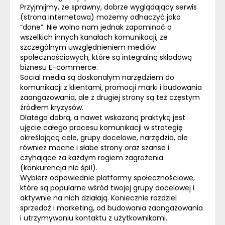
Przyjmijmy, że sprawny, dobrze wyglądający serwis
(strona internetowa) możemy odhaczyć jako
“done”. Nie wolno nam jednak zapominać o
wszelkich innych kanałach komunikacji, ze
szczególnym uwzględnieniem mediów
społecznościowych, które są integralną składową
biznesu
E-commerce
.
Social media są doskonałym narzędziem do
komunikacji z klientami, promocji marki i budowania
zaangażowania, ale z drugiej strony są też częstym
źródłem kryzysów.
Dlatego dobrą, a nawet wskazaną praktyką jest
ujęcie całego procesu komunikacji w strategię
określającą cele, grupy docelowe, narzędzia, ale
również mocne i słabe strony oraz szanse i
czyhające za każdym rogiem zagrożenia
(konkurencja nie śpi!).
Wybierz odpowiednie platformy społecznościowe,
które są popularne wśród twojej grupy docelowej i
aktywnie na nich działają. Koniecznie rozdziel
sprzedaż i marketing, od budowania zaangażowania
i utrzymywaniu kontaktu z użytkownikami.