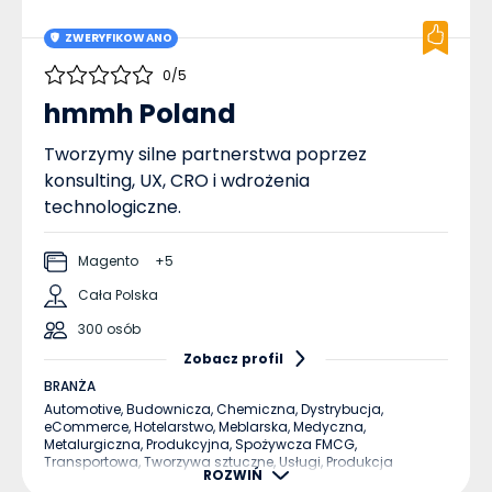
ZWERYFIKOWANO
0/5
hmmh Poland
Tworzymy silne partnerstwa poprzez
konsulting, UX, CRO i wdrożenia
technologiczne.
Magento
+5
Cała Polska
300 osób
Zobacz profil
BRANŻA
Automotive,
Budownicza,
Chemiczna,
Dystrybucja,
eCommerce,
Hotelarstwo,
Meblarska,
Medyczna,
Metalurgiczna,
Produkcyjna,
Spożywcza FMCG,
Transportowa,
Tworzywa sztuczne,
Usługi,
Produkcja
ROZWIŃ
maszyn,
Produkcja zaawansowanych technologii i