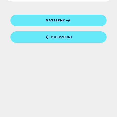
elektroniki,
Cyfrowa transformacja przedsiębiorstw
OPIS
Jako hmmh Poland, jesteśmy partnerem Shopware od 2019
roku, ale nie koncentrujemy się tylko na jednej technologii -
NASTĘPNY
pracujemy także w takimi technologiami Web i E-
commerce jak: Commercetools, Contentful, Storyblok,
Woocommerce, Shopify. Łączymy też, doświadczenie p...
POPRZEDNI