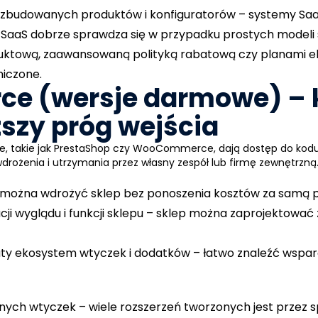
ozbudowanych produktów i konfiguratorów
– systemy SaaS
SaaS dobrze sprawdza się w przypadku prostych modeli 
duktową, zaawansowaną polityką rabatową czy planami eks
niczone.
rce (wersje darmowe) – 
szy próg wejścia
 takie jak PrestaShop czy WooCommerce, dają dostęp do kodu 
rożenia i utrzymania przez własny zespół lub firmę zewnętrzną
można wdrożyć sklep bez ponoszenia kosztów za samą p
ji wyglądu i funkcji sklepu
– sklep można zaprojektować z
ty ekosystem wtyczek i dodatków
– łatwo znaleźć wspar
pnych wtyczek
– wiele rozszerzeń tworzonych jest przez