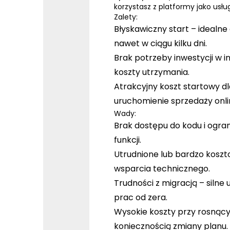
korzystasz z platformy jako usług
Zalety:
Błyskawiczny start
– idealn
nawet w ciągu kilku dni.
Brak potrzeby inwestycji w in
koszty utrzymania.
Atrakcyjny koszt startowy d
uruchomienie sprzedaży onli
Wady:
Brak dostępu do kodu i ogra
funkcji.
Utrudnione lub bardzo kosz
wsparcia technicznego.
Trudności z migracją
– silne 
prac od zera.
Wysokie koszty przy rosnący
koniecznością zmiany planu.