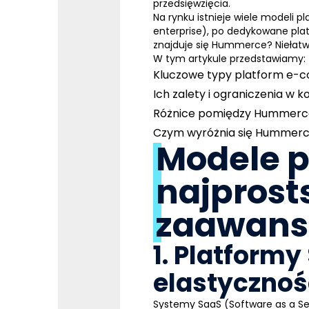
przedsięwzięcia.
Na rynku istnieje wiele modeli 
enterprise), po dedykowane pla
znajduje się
Hummerce
? Niełat
W tym artykule przedstawiamy:
Kluczowe typy platform e-
Ich zalety i ograniczenia w k
Różnice pomiędzy Hummerce
Czym wyróżnia się Hummerce
Modele p
najprost
zaawan
1. Platformy
elastycznoś
Systemy SaaS (Software as a S