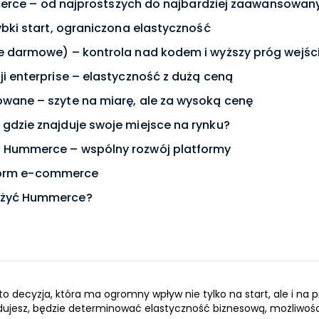
rce – od najprostszych do najbardziej zaawansowan
ybki start, ograniczona elastyczność
e darmowe) – kontrola nad kodem i wyższy próg wejśc
ji enterprise – elastyczność z dużą ceną
wane – szyte na miarę, ale za wysoką cenę
gdzie znajduje swoje miejsce na rynku?
 Hummerce – wspólny rozwój platformy
form e-commerce
ażyć Hummerce?
decyzja, która ma ogromny wpływ nie tylko na start, ale i na p
ydujesz, będzie determinować elastyczność biznesową, możliwoś