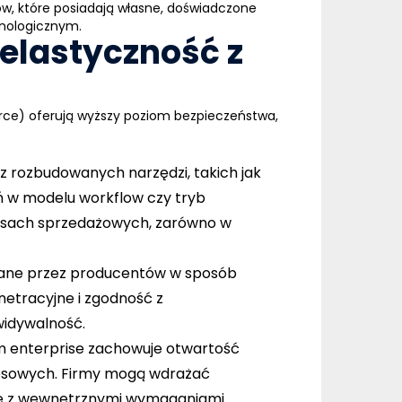
ów, które posiadają własne, doświadczone
hnologicznym.
 elastyczność z
ce) oferują wyższy poziom bezpieczeństwa,
rz rozbudowanych narzędzi, takich jak
ń w modelu workflow czy tryb
ocesach sprzedażowych, zarówno w
owane przez producentów w sposób
netracyjne i zgodność z
widywalność.
m enterprise zachowuje otwartość
znesowych. Firmy mogą wdrażać
ie z wewnętrznymi wymaganiami.