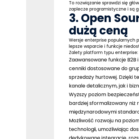
To rozwiązanie sprawdzi się gł
zaplecze programistyczne i są
3. Open Sour
dużą ceną
Wersje enterprise popularnych
lepsze wsparcie i funkcje nied
Zalety platform typu enterprise:
Zaawansowane funkcje B2B i
cenniki dostosowane do gru
sprzedaży hurtowej. Dzięki 
kanale detalicznym, jak i bi
Wyższy poziom bezpieczeństw
bardziej sformalizowany niż 
międzynarodowymi standarda
Możliwość rozwoju na pozio
technologii, umożliwiając d
dedykowane integracje, roz