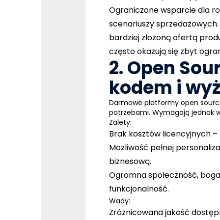
Ograniczone wsparcie dla r
scenariuszy sprzedażowych. 
bardziej złożoną ofertą pro
często okazują się zbyt ogra
2. Open Sou
kodem i wyż
Darmowe platformy open source,
potrzebami. Wymagają jednak wd
Zalety:
Brak kosztów licencyjnych
– 
Możliwość pełnej personalizac
biznesową.
Ogromna społeczność, boga
funkcjonalność.
Wady:
Zróżnicowana jakość dostę