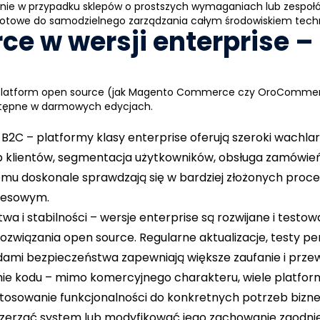
ównie w przypadku sklepów o prostszych wymaganiach lub zespoł
 gotowe do samodzielnego zarządzania całym środowiskiem tec
ce w wersji enterprise –
 platform open source (jak Magento Commerce czy OroCommer
ostępne w darmowych edycjach.
 B2C
– platformy klasy enterprise oferują szeroki wachla
p klientów, segmentacja użytkowników, obsługa zamówie
temu doskonale sprawdzają się w bardziej złożonych pr
znesowym.
a i stabilności
– wersje enterprise są rozwijane i test
rozwiązania open source. Regularne aktualizacje, testy pe
mi bezpieczeństwa zapewniają większe zaufanie i prze
mie kodu
– mimo komercyjnego charakteru, wiele platfor
ostosowanie funkcjonalności do konkretnych potrzeb bi
szerzać system lub modyfikować jego zachowanie zgodn