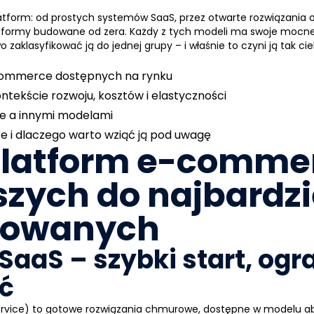
platform: od prostych systemów SaaS, przez otwarte rozwiązania
tformy budowane od zera. Każdy z tych modeli ma swoje mocne i
wo zaklasyfikować ją do jednej grupy – i właśnie to czyni ją tak c
commerce dostępnych na rynku
ontekście rozwoju, kosztów i elastyczności
 a innymi modelami
 i dlaczego warto wziąć ją pod uwagę
latform e-commer
szych do najbardzi
sowanych
 SaaS – szybki start, og
ć
ervice) to gotowe rozwiązania chmurowe, dostępne w modelu a