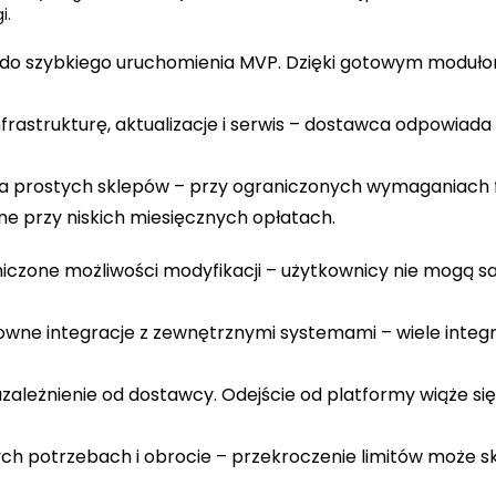
i.
e do szybkiego uruchomienia MVP. Dzięki gotowym moduł
frastrukturę, aktualizacje i serwis
– dostawca odpowiada z
la prostych sklepów
– przy ograniczonych wymaganiach f
ne przy niskich miesięcznych opłatach.
niczone możliwości modyfikacji
– użytkownicy nie mogą s
towne integracje z zewnętrznymi systemami
– wiele integ
uzależnienie od dostawcy. Odejście od platformy wiąże si
ch potrzebach i obrocie
– przekroczenie limitów może s