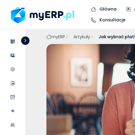
Główna
Konsultacje
myERP
Artykuły
Jak wybrać pla
Systemy
Dostawcy
Wycena wdrożenia
Raporty
Wydarzenia
Podcasty
Współpraca