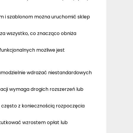
om i szablonom można uruchomić sklep
a wszystko, co znacząco obniża
unkcjonalnych możliwe jest
amodzielnie wdrażać niestandardowych
racji wymaga drogich rozszerzeń lub
ę często z koniecznością rozpoczęcia
kutkować wzrostem opłat lub