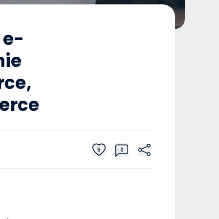
 e-
ie
rce,
erce
5
0