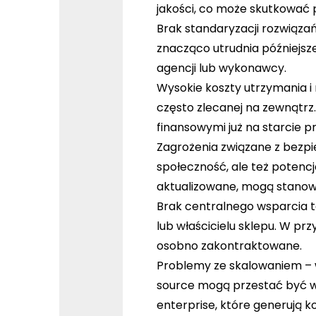
jakości, co może skutkować
Brak standaryzacji rozwiąza
znacząco utrudnia późniejsz
agencji lub wykonawcy.
Wysokie koszty utrzymania i
często zlecanej na zewnątrz
finansowymi już na starcie pr
Zagrożenia związane z bez
społeczność, ale też potenc
aktualizowane, mogą stanowić
Brak centralnego wsparcia 
lub właścicielu sklepu. W p
osobno zakontraktowane.
Problemy ze skalowaniem
–
source mogą przestać być wy
enterprise, które generują k