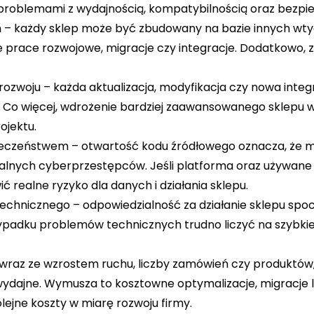
 problemami z wydajnością, kompatybilnością oraz bezp
ń
– każdy sklep może być zbudowany na bazie innych wtyc
e prace rozwojowe, migracje czy integracje. Dodatkowo, 
 rozwoju
– każda aktualizacja, modyfikacja czy nowa int
. Co więcej, wdrożenie bardziej zaawansowanego sklepu w
ojektu.
pieczeństwem
– otwartość kodu źródłowego oznacza, że m
jalnych cyberprzestępców. Jeśli platforma oraz używane w
 realne ryzyko dla danych i działania sklepu.
technicznego
– odpowiedzialność za działanie sklepu spo
rzypadku problemów technicznych trudno liczyć na szybki
 wraz ze wzrostem ruchu, liczby zamówień czy produktów
dajne. Wymusza to kosztowne optymalizacje, migracje l
olejne koszty w miarę rozwoju firmy.