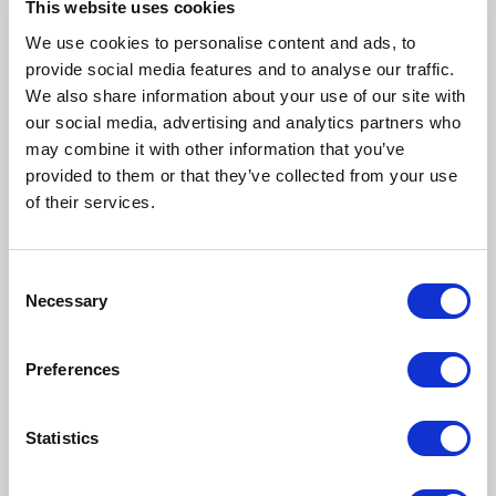
Wskazuje optymalną trasę kompletacji w
This website uses cookies
czasie rzeczywistym
We use cookies to personalise content and ads, to
Zarządza lokalizacjami i automatycznie kieruje
provide social media features and to analyse our traffic.
do najbliższego miejsca z danym produktem
We also share information about your use of our site with
our social media, advertising and analytics partners who
Priorytetyzuje zamówienia według ustalonych
may combine it with other information that you’ve
reguł
provided to them or that they’ve collected from your use
Minimalizuje błędy poprzez weryfikację
of their services.
każdego kroku
Dostarcza analitykę, która pozwala na ciągłe
doskonalenie procesów
Consent
Necessary
Selection
Koszt wdrożenia systemu WMS zwraca się w ciągu
12-18 miesięcy
poprzez zwiększenie produktywności i
redukcję błędów.
Preferences
Umów bezpłatną prezentację Asiston WMS
2. Terminale mobilne i skanery
: Papierowe listy
pickingowe i dane w Excelu to już przeszłość.
Statistics
Terminale mobilne
z czytnikami kodów kreskowych
lub RFID eliminują
błędy ręcznego przepisywania
danych, potwierdzają poprawność pobranego