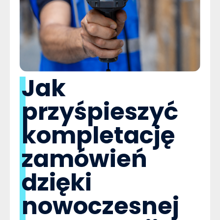
Jak
przyśpieszyć
kompletację
zamówień
dzięki
nowoczesnej