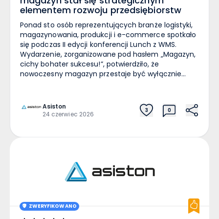
magazyn stał się strategicznym
elementem rozwoju przedsiębiorstw
Ponad sto osób reprezentujących branże logistyki,
magazynowania, produkcji i e-commerce spotkało
się podczas II edycji konferencji Lunch z WMS.
Wydarzenie, zorganizowane pod hasłem „Magazyn,
cichy bohater sukcesu!”, potwierdziło, że
nowoczesny magazyn przestaje być wyłącznie
zapleczem operacyjnym, a staje się strategicznym
ogniwem łańcucha dostaw i jednym z filarów
konkurencyjności przedsiębiorstw. Program
Asiston
3
0
konferencji koncentrował się na praktycznych
24 czerwiec 2026
aspektach transformacji logistyki. Wśród
najczęściej poruszanych tematów znalazły się
wykorzystanie sztucznej inteligencji w magazynach,
automatyzacja procesów, jakość danych,
cyfryzacja operacji magazynowych, integracja
systemów WMS z e-commerce oraz wpływ logistyki
na doświadczenia klientów. Uczestnicy mogli
również zapoznać się z praktycznymi wdrożeniami
prezentowanymi przez ekspertów
ZWERYFIKOWANO
reprezentujących producentów oprogramowania,