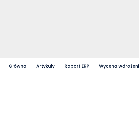
Główna
Artykuły
Raport ERP
Wycena wdrożen
Partnerzy współpracujący