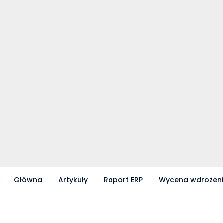
Główna
Artykuły
Raport ERP
Wycena wdrożen