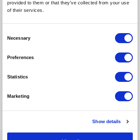
przedsiębiorstwa, które przygotują się do nowych
provided to them or that they’ve collected from your use
warunków, będą w stanie osiągnąć lepsze wyniki, niż
of their services.
konkurencja.
Consent
Komentarze (0)
Necessary
Selection
NAPISZ KOMENTARZ
Sortuj
Preferences
Statistics
Nie ma tutaj jeszcze żadnego
Marketing
komentarza, bądź pierwszy!
Show details