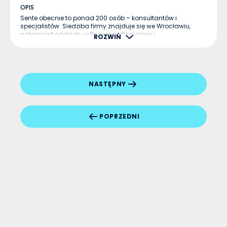
OPIS
Sente obecnie to ponad 200 osób – konsultantów i
specjalistów. Siedziba firmy znajduje się we Wrocławiu,
natomiast oddziały w Poznaniu, Rzeszowie i
ROZWIŃ
Starachowicach. ...
NASTĘPNY
POPRZEDNI