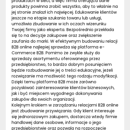
produktach w sieci, a więc firma oferująca dane
produkty powinna zrobić wszystko, aby to właśnie na
jej stronie znalazł ich najwięcej. Edukowanie klientów
jeszcze na etapie szukania towaru lub usługi,
umożliwia zbudowanie w ich oczach wizerunku
Twojej firmy jako eksperta. Bezpośrednio przekłada
się to na decyzje zakupowe oraz zwiększenie
zaufania do marki. W efektywnym budowaniu relacji
B2B online najlepiej sprawdza się platforma
e-
Commerce
B2B. Pomimo że zwykle służy do
sprzedaży asortymentu oferowanego przez
przedsiębiorstwo, to bardzo dobrym posunięciem
będzie rozbudowanie jej o treści edukacyjne, jeżeli
rozwiązanie ma możliwość tego rodzaju modyfikacji.
Dzięki temu platforma B2B może zarówno
pozyskiwać zainteresowanie klientów biznesowych,
jak i być miejscem wygodnego dokonywania
zakupów dla swoich organizacji.
Kolejnym krokiem w zarządzaniu relacjami B2B online
jest zbudowanie przywiązania. Gdy klient interesuje
się jednorazowym zakupem, dostarcza wtedy firmie
handlowej dane osobowe, informacje o jego
przedsiębiorstwie oraz pozwala na rozpoczęcie