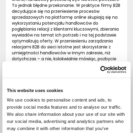
To jednak błędne przekonanie. W praktyce firmy B2B
decydujące się na przeniesienie procesów
sprzedażowych na platformę online skupiają się na
wykorzystaniu potencjału handlowców do
pogłębiania relacji z klientami kluczowymi, zbierania
wywiadów na temat ich potrzeb i na tej podstawie
optymalizują oferty. W przeniesieniu zarządzania
relacjami B2B do sieci istotne jest skorzystanie z
umiejętności handlowców w innym zakresie, niż
dotychczas – a nie, kolokwialnie mówiąc, pozbycie
się ich.
Podsumowani
e
This website uses cookies
Zarządzanie relacjami B2B online w 2024 roku niesie
We use cookies to personalise content and ads, to
za sobą duży potencjał. Wśród korzyści tego modelu
provide social media features and to analyse our traffic.
znajduje się skalowanie sprzedaży bez zwiększenia jej
We also share information about your use of our site with
kosztów, docieranie do nowych klientów, budowanie
our social media, advertising and analytics partners who
ich przywiązania i zaangażowania. Zarządzanie
may combine it with other information that you’ve
takimi relacjami zmienia się na przestrzeni lat, więc