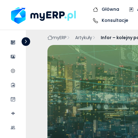
Główna
Konsultacje
myERP
Artykuły
Infor – kolejny
Systemy
Dostawcy
Wycena wdrożenia
Raporty
Wydarzenia
Podcasty
Współpraca