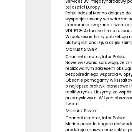
Services BV, międzynarodowy par
tej części Europy.
Polski oddział Merino dołącza do
wyspecjalizowany we wdrożeniac
i korporacje związane z szeroko
VDL ETG. Aktualnie firma rozbudow
Współczesne firmy potrzebują n
ułatwią ich analizę, a dzięki z
Mariusz Siwek
Channel director
,
Infor Polska
Nowe wyzwania sprawiają, że zmi
realizowanym zakresem obsługi. D
bezpośredniego wsparcia w opty
Obecnie pomagamy w kształtowani
o najlepsze praktyki biznesowe 
realiów rynku. Liczymy, że wspó
przemysłowym. W tych obszarach
świata.
Mariusz Siwek
Channel director
,
Infor Polska
Merino posiada bogate doświadcz
produkcja maszyn oraz sektor pr