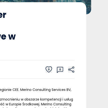
er
e w
0
0
ionie CEE. Merino Consulting Services BV,
wzmocnieniu w obszarze kompetencji i usług
ć w Europie Środkowej. Merino Consulting