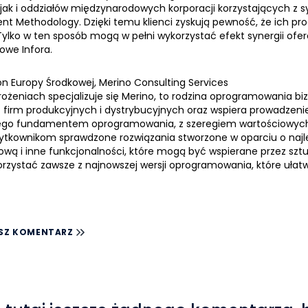
w, jak i oddziałów międzynarodowych korporacji korzystających z s
ent Methodology. Dzięki temu klienci zyskują pewność, że ich pr
lko w ten sposób mogą w pełni wykorzystać efekt synergii ofe
owe Infora.
on Europy Środkowej
,
Merino Consulting Services
rożeniach specjalizuje się Merino, to rodzina oprogramowania 
rm produkcyjnych i dystrybucyjnych oraz wspiera prowadzenie biz
ego fundamentem oprogramowania, z szeregiem wartościowych apl
ytkownikom sprawdzone rozwiązania stworzone w oparciu o najl
wą i inne funkcjonalności, które mogą być wspierane przez szt
rzystać zawsze z najnowszej wersji oprogramowania, które ułat
SZ KOMENTARZ