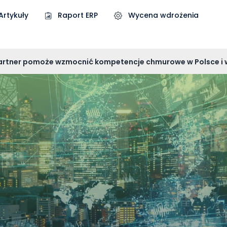
Artykuły
Raport ERP
Wycena wdrożenia
 partner pomoże wzmocnić kompetencje chmurowe w Polsce i 