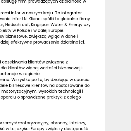
a obsługę firm prowadzących działalność w
erami Infor w naszym kraju. To integrator
Infor LN. Klienci spółki to globalne firmy
ur, Nedschroef, Kingspan Water & Energy czy
jekty w Polsce i w całej Europie.
y biznesowe, zwiększą wgląd w dane i
rdziej efektywne prowadzenie działalności.
i oczekiwania klientów związane z
dla klientów więcej wartości biznesowej i
etencje w regionie.
ino. Wszystko po to, by działając w oparciu
modele biznesowe klientów na dostosowane do
h motoryzacyjnym, wysokich technologii i
oparciu o sprawdzone praktyki z całego
rzemysł motoryzacyjny, obronny, lotniczy,
ść w tej części Europy zwiększy dostępność