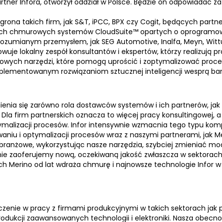
tner Infora, otworzył oddział w Polsce. Będzie on odpowiadać z
 grona takich firm, jak S&T, iPCC, BPX czy Cogit, będących partn
h chmurowych systemów CloudSuite™ opartych o oprogramowanie 
 rozumianym przemysłem, jak SEG Automotive, Inalfa, Meyn, Witt
uje lokalny zespół konsultantów i ekspertów, którzy realizują pro
owych narzędzi, które pomogą uprościć i zoptymalizować proces
aimplementowanym rozwiązaniom sztucznej inteligencji wesprą ba
enia się zarówno rola dostawców systemów i ich partnerów, jak 
la firm partnerskich oznacza to więcej pracy konsultingowej, a 
malizacji procesów. Infor intensywnie wzmacnia tego typu komp
u i optymalizacji procesów wraz z naszymi partnerami, jak Mer
i branżowe, wykorzystując nasze narzędzia, szybciej zmieniać 
lnie zaoferujemy nową, oczekiwaną jakość zwłaszcza w sektorac
 Merino od lat wdraża chmurę i najnowsze technologie Infor w 
enie w pracy z firmami produkcyjnymi w takich sektorach jak p
odukcji zaawansowanych technologii i elektroniki. Nasza obecno