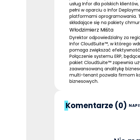
usług Infor dla polskich klientó
pełni w oparciu o Infor Deploym
platformami oprogramowania. Ty
składające się na pakiety chmur
Włodzimierz Miśta
Dyrektor odpowiedzialny za regi
Infor CloudSuite™, w którego wd
pomaga zwiększać efektywność fi
Połączenie systemu
ERP
, będąc
pakiet CloudSuite™ zapewnia uż
zaawansowaną analitykę bizneso
multi-tenant pozwala firmom ko
biznesowych.
Komentarze (0)
NAPI