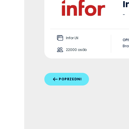
I
-
Infor LN
OPI
Bra
22000 osób
POPRZEDNI