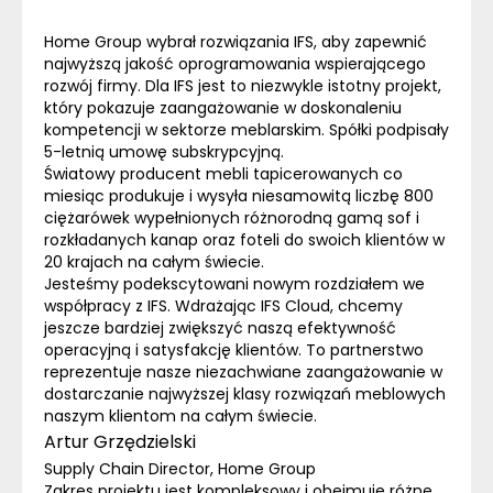
Home Group wybrał rozwiązania IFS, aby zapewnić
najwyższą jakość oprogramowania wspierającego
rozwój firmy. Dla IFS jest to niezwykle istotny projekt,
który pokazuje zaangażowanie w doskonaleniu
kompetencji w sektorze meblarskim. Spółki podpisały
5-letnią umowę subskrypcyjną.
Światowy producent mebli tapicerowanych co
miesiąc produkuje i wysyła niesamowitą liczbę 800
ciężarówek wypełnionych różnorodną gamą sof i
rozkładanych kanap oraz foteli do swoich klientów w
20 krajach na całym świecie.
Jesteśmy podekscytowani nowym rozdziałem we
współpracy z IFS. Wdrażając IFS
Cloud
, chcemy
jeszcze bardziej zwiększyć naszą efektywność
operacyjną i satysfakcję klientów. To partnerstwo
reprezentuje nasze niezachwiane zaangażowanie w
dostarczanie najwyższej klasy rozwiązań meblowych
naszym klientom na całym świecie.
Artur Grzędzielski
Supply Chain Director
,
Home Group
Zakres projektu jest kompleksowy i obejmuje różne