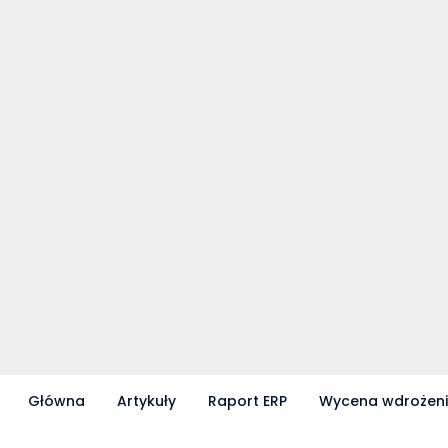
konkretne narzędzie odpowie na Twoje wyzwania
biznesowe.
Główna
Artykuły
Raport ERP
Wycena wdrożen