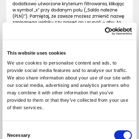
dodatkowo utworzone kryterium filtrowania, klikając
w symbol „x” przy dodanym polu („Saldo należne
(PLN)”). Pamiętaj, że zawsze możesz zmienić nazwę
zapisanego widoku czy nawet go usunąć – aby, to
zrobić wystarczy, że klikniesz w symbol trzech kropek
przy jego nazwie.
Podsumowani
This website uses cookies
e
We use cookies to personalise content and ads, to
provide social media features and to analyse our traffic.
Jak widzisz, filtrowanie w systemie jest bardzo
We also share information about your use of our site with
proste, a jednocześnie może się okazać
our social media, advertising and analytics partners who
nieocenionym sprzymierzeńcem podczas
may combine it with other information that you’ve
penetrowania czeluści systemu
ERP
w poszukiwaniu
provided to them or that they’ve collected from your use
kluczowych informacji. Warto w tym miejscu
of their services.
również wspomnieć o operatorach
matematycznych, które mogą się przydać nie tylko
podczas definiowania filtrów, ale i podczas
wyszukiwania. Mowa o:
Consent
– zakresie, np. 50..60;
Necessary
Selection
– mniejsze/ większe niż: < 100, >70;