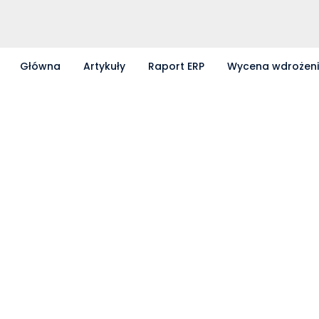
Główna
Artykuły
Raport ERP
Wycena wdrożen
Partnerzy współpracujący