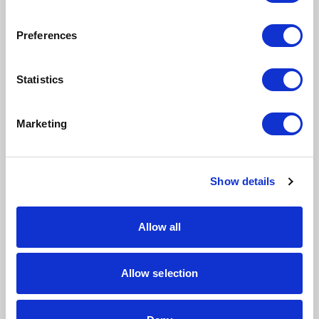
– różne, np. <> 0;
– i (oraz), np. >100 & < 250;
Preferences
– lub, np. 5|6.
Ilość posiadanych danych w systemie może
przytłaczać – filtrowanie jest odpowiedzią na ten
Statistics
problem, dlatego zacznij z niego korzystać już dziś.
Marketing
Komentarze (0)
NAPISZ KOMENTARZ
Sortuj
Show details
Allow all
Nie ma tutaj jeszcze żadnego
Allow selection
komentarza, bądź pierwszy!