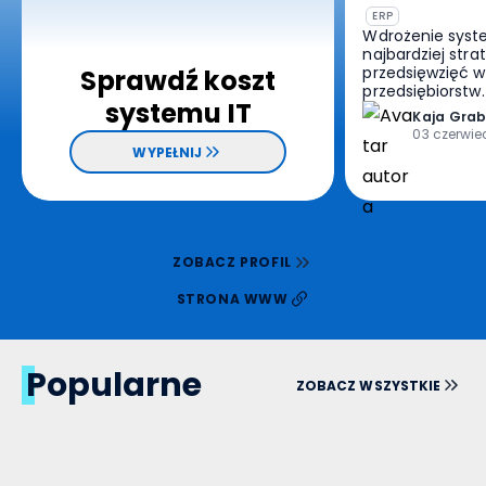
ERP
Deny
Wdrożenie syst
najbardziej str
przedsięwzięć w 
Sprawdź koszt
przedsiębiorstw
systemu IT
proces, który in
Kaja
Grab
każdą tkankę or
03 czerwie
od księgowości,
WYPEŁNIJ
związane ze spr
magazynowanie
wybierzemy op
stajemy przed
dylematem. Kto
poprowadzić pr
ZOBACZ PROFIL
rynku ścierają 
podejścia –
STRONA WWW
zaangażowanie 
doradcy czy be
reprezentanta f
[…]
Popularne
ZOBACZ WSZYSTKIE