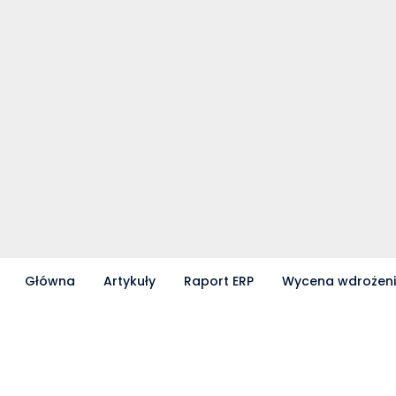
Główna
Artykuły
Raport ERP
Wycena wdrożen
Partnerzy współpracujący