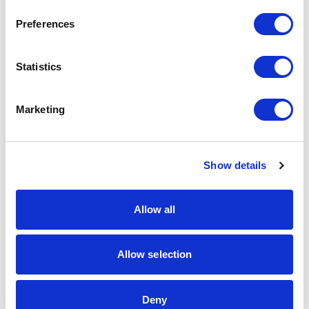
Partnerzy współpracujący
Preferences
Statistics
Marketing
Show details
Allow all
Allow selection
Deny