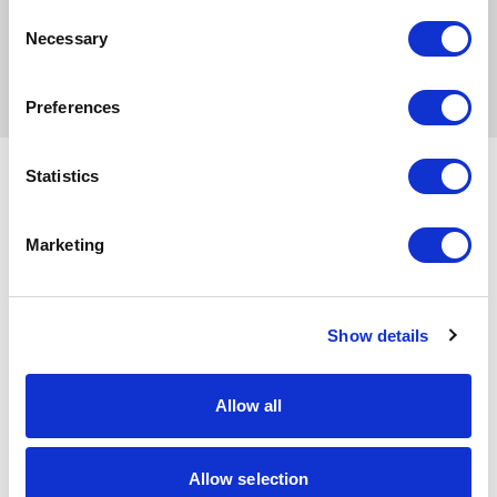
Consent
Necessary
Selection
POPRZEDNI NEWS
Preferences
Partnerzy współpracujący
Statistics
Marketing
Show details
Allow all
Allow selection