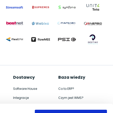
Dostawcy
Baza wiedzy
Software House
Co to ERP?
Integracje
Czym jest WMS?
ERP
Jak wdrożyć