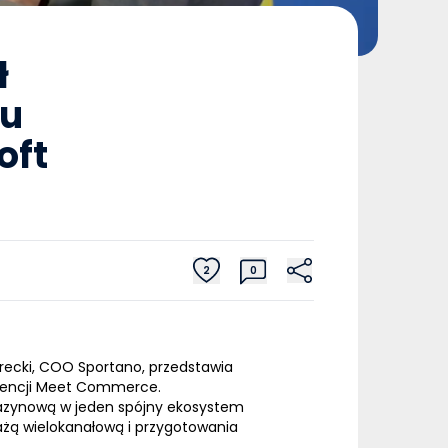
ł
iu
oft
2
0
recki, COO Sportano, przedstawia
erencji Meet Commerce.
agazynową w jeden spójny ekosystem
ażą wielokanałową i przygotowania