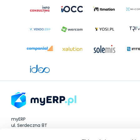
myERP
ul. Serdeczna 8T
Wysogotowo 60-185