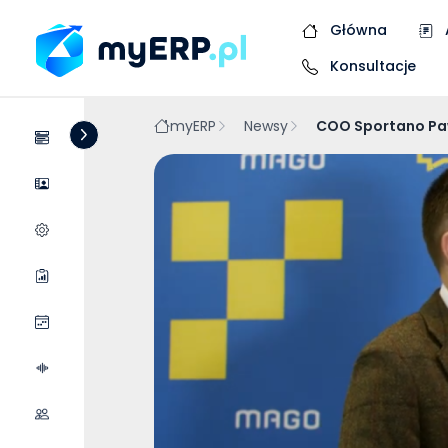
Główna
Konsultacje
myERP
Newsy
COO Sportano Paw
Systemy
Dostawcy
Wycena wdrożenia
Raporty
Wydarzenia
Podcasty
Współpraca