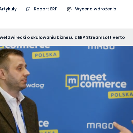
Artykuły
Raport ERP
Wycena wdrożenia
eł Zwirecki o skalowaniu biznesu z ERP Streamsoft Verto