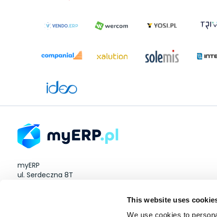
myERP
ul. Serdeczna 8T
Wysogotowo 60-185
This website uses cookie
NIP: 8512923634
We use cookies to personal