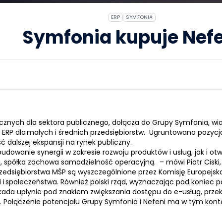
ERP
SYMFONIA
Symfonia kupuje Nefe
tycznych dla sektora publicznego, dołącza do Grupy Symfonia, 
a
ERP
dla małych i średnich przedsiębiorstw. Ugruntowana pozycja
dalszej ekspansji na rynek publiczny.
udowanie synergii w zakresie rozwoju produktów i usług, jak i 
i, spółka zachowa samodzielność operacyjną. – mówi Piotr Cisk
przedsiębiorstwa MŚP są wyszczególnione przez Komisję Europejsk
 i społeczeństwa. Również polski rząd, wyznaczając pod koniec paź
dekada upłynie pod znakiem zwiększania dostępu do e-usług, prz
at. Połączenie potencjału Grupy Symfonia i Nefeni ma w tym kon