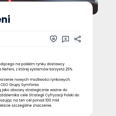
ni
16
0
wiodącego na polskim rynku dostawcy
 Nefeni, z której systemów korzysta 25%
otworzenie nowych możliwości rynkowych.
i, CEO Grupy Symfonia.
ą jako obszary strategicznie ważne do
dziernika cele Strategii Cyfryzacji Polski do
ekazując na ten cel ponad
100 mld
tekście szczególne znaczenie.