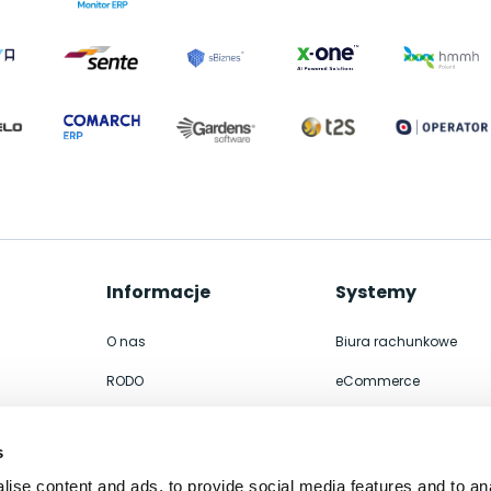
Informacje
Systemy
O nas
Biura rachunkowe
RODO
eCommerce
Współpraca
Integracje
s
Kontakt
ERP
ise content and ads, to provide social media features and to an