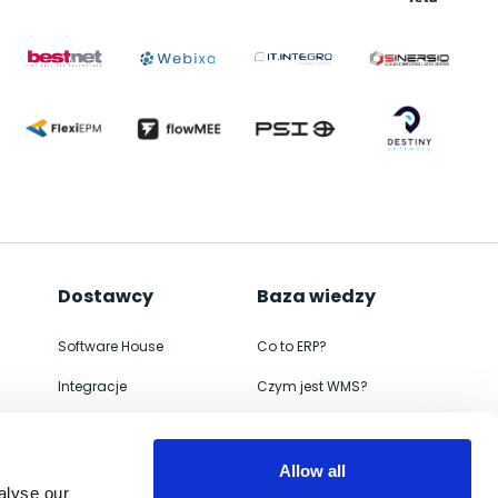
Dostawcy
Baza wiedzy
Software House
Co to ERP?
Integracje
Czym jest WMS?
ERP
Jak wdrożyć
WMS
Czym jest e-commerce
Allow all
alyse our