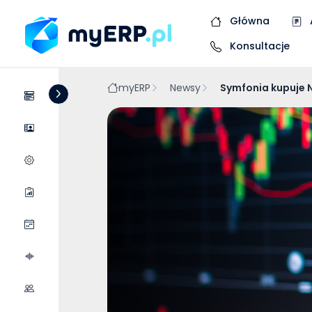
Główna
Konsultacje
myERP
Newsy
Symfonia kupuje 
Systemy
Dostawcy
Wycena wdrożenia
Raporty
Wydarzenia
Podcasty
Współpraca