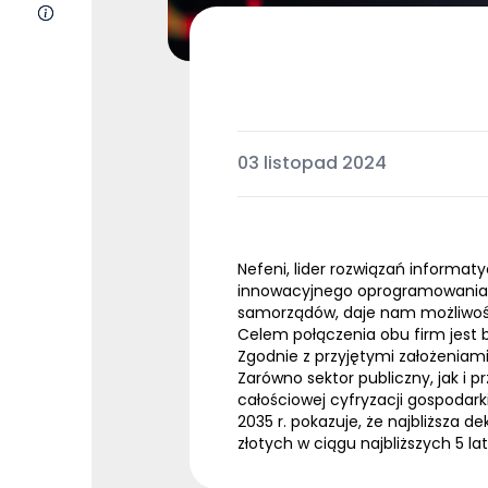
O nas
03 listopad 2024
Nefeni, lider rozwiązań informa
innowacyjnego oprogramowani
samorządów, daje nam możliwość 
Celem połączenia obu firm jest b
Zgodnie z przyjętymi założeniam
Zarówno sektor publiczny, jak i 
całościowej cyfryzacji gospodarki
2035 r. pokazuje, że najbliższa 
złotych
w ciągu najbliższych 5 l