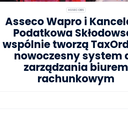
ASSECOBS
Asseco Wapro i Kancel
Podatkowa Skłodows
wspólnie tworzą TaxOrd
nowoczesny system 
zarządzania biure
rachunkowym