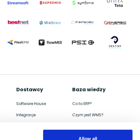
Dostawcy
Baza wiedzy
Software House
Co to ERP?
Integracje
Czym jest WMS?
ERP
Jak wdrożyć
WMS
Czym jest e-commerce
Allow all