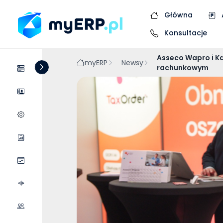
Główna
Konsultacje
Asseco Wapro i K
myERP
Newsy
rachunkowym
Systemy
Dostawcy
Wycena wdrożenia
Raporty
Wydarzenia
Podcasty
Współpraca