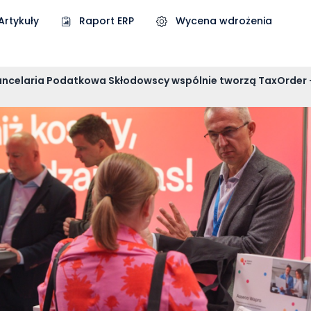
Artykuły
Raport ERP
Wycena wdrożenia
ancelaria Podatkowa Skłodowscy wspólnie tworzą TaxOrder