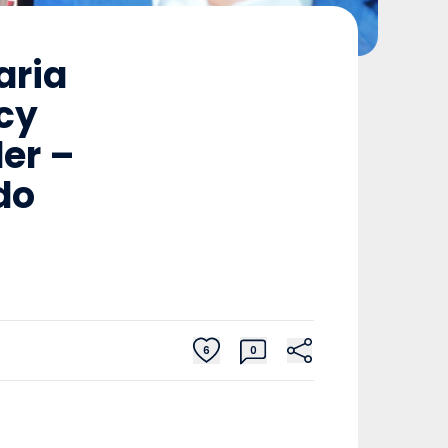
aria
cy
er –
do
m
6
0