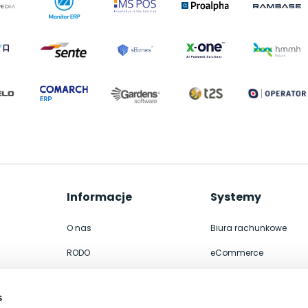
Informacje
Systemy
O nas
Biura rachunkowe
RODO
eCommerce
Współpraca
Integracje
s
Kontakt
ERP