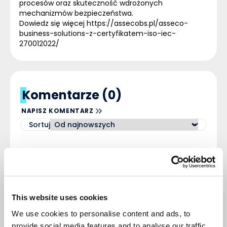
procesów oraz skuteczność wdrożonych
mechanizmów bezpieczeństwa.
Dowiedz się więcej
https://assecobs.pl/asseco-
business-solutions-z-certyfikatem-iso-iec-
270012022/
Komentarze (0)
NAPISZ KOMENTARZ
Sortuj
Nie ma tutaj jeszcze żadnego
komentarza, bądź pierwszy!
This website uses cookies
We use cookies to personalise content and ads, to
provide social media features and to analyse our traffic.