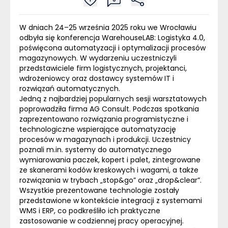
W dniach 24–25 września 2025 roku we Wrocławiu
odbyła się konferencja WarehouseLAB: Logistyka 4.0,
poświęcona automatyzacji i optymalizacji procesów
magazynowych. W wydarzeniu uczestniczyli
przedstawiciele firm logistycznych, projektanci,
wdrożeniowcy oraz dostawcy systemów IT i
rozwiązań automatycznych.
Jedną z najbardziej popularnych sesji warsztatowych
poprowadziła firma
AG Consult
. Podczas spotkania
zaprezentowano rozwiązania programistyczne i
technologiczne wspierające automatyzację
procesów w magazynach i produkcji. Uczestnicy
poznali m.in. systemy do automatycznego
wymiarowania paczek, kopert i palet, zintegrowane
ze skanerami kodów kreskowych i wagami, a także
rozwiązania w trybach „stop&go” oraz „drop&clear”.
Wszystkie prezentowane technologie zostały
przedstawione w kontekście integracji z systemami
WMS i ERP
, co podkreśliło ich praktyczne
zastosowanie w codziennej pracy operacyjnej.