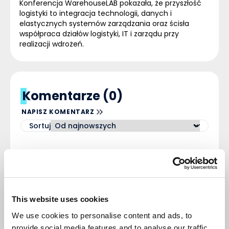
Konferencja WarehouseLAB pokazała, że przyszłość
logistyki to integracja technologii, danych i
elastycznych systemów zarządzania oraz ścisła
współpraca działów logistyki, IT i zarządu przy
realizacji wdrożeń.
Komentarze (0)
NAPISZ KOMENTARZ
Sortuj
Nie ma tutaj jeszcze żadnego
komentarza, bądź pierwszy!
This website uses cookies
We use cookies to personalise content and ads, to
provide social media features and to analyse our traffic.