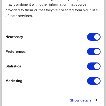
may combine it with other information that you’ve
provided to them or that they’ve collected from your use
of their services.
Komentarze (0)
NAPISZ KOMENTARZ
Sortuj
Consent
Necessary
Selection
Preferences
Nie ma tutaj jeszcze żadnego
komentarza, bądź pierwszy!
Statistics
Marketing
Show details
Napisz komentarz