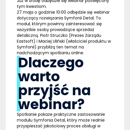
Już w środę odbędzie się webinar poświęcony
tym kwestiom.
27 maja o godzinie 10:00
odbędzie się webinar
dotyczący rozwiązania Symfonii Detal. To
moduł, którym powinny zainteresować się
wszystkie osoby prowadzące sprzedaż
detaliczną.
Piotr Struczko
(Prezes Zarządu
Eastsoft) i
Maciej Uliński
(właściciel produktu w
Symfonii) przybliżą ten temat na
nadchodzącym spotkaniu online.
Dlaczego
warto
przyjść na
webinar?
Spotkanie pokaże praktyczne zastosowanie
modułu
Symfonia Detal
, który może realnie
przyspieszać jakościowy proces obsługi w