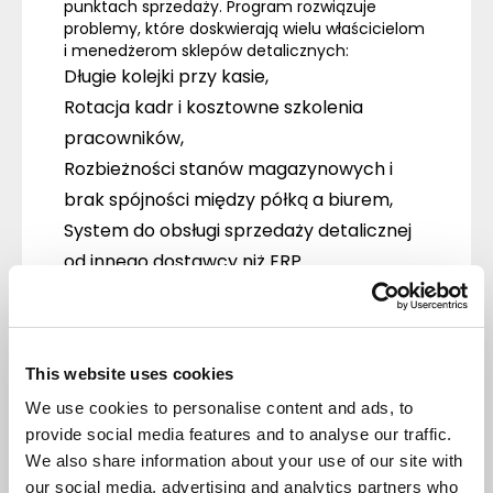
punktach sprzedaży. Program rozwiązuje
problemy, które doskwierają wielu właścicielom
i menedżerom sklepów detalicznych:
Długie kolejki przy kasie,
Rotacja kadr i kosztowne szkolenia
pracowników,
Rozbieżności stanów magazynowych i
brak spójności między półką a biurem,
System do obsługi sprzedaży detalicznej
od innego dostawcy niż ERP.
Z nadchodzącego webinaru uczestnicy
dowiedzą się o
integracjach Symfonii Detal z
konkretnymi urządzeniami peryferyjnymi
.
Eksperci odpowiedzą również na pytania o
This website uses cookies
niestandardowe rabaty oraz zwroty towarów.
Poruszona zostanie także kwestia nauki obsługi
We use cookies to personalise content and ads, to
kasy oraz skrócenia czasu obsługi klienta.
provide social media features and to analyse our traffic.
Zachęcamy do zapisów na stronie internetowej
We also share information about your use of our site with
Symfonii.
our social media, advertising and analytics partners who