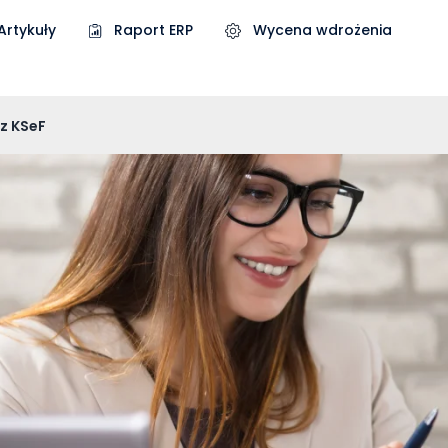
Artykuły
Raport ERP
Wycena wdrożenia
 z KSeF