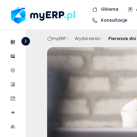
Główna
Konsultacje
myERP
Wydarzenia
Pierwsze dni
Systemy
Dostawcy
Wycena wdrożenia
Raporty
Wydarzenia
Podcasty
Współpraca