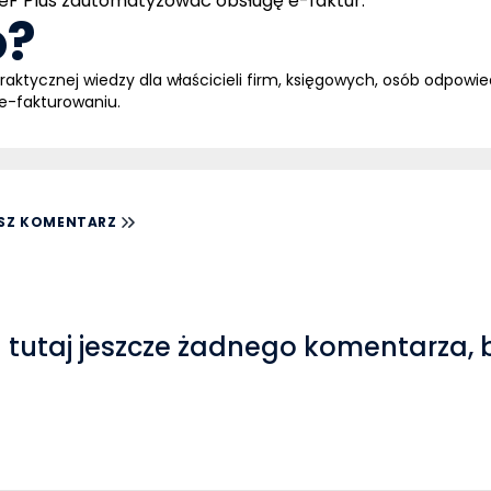
SeF Plus zautomatyzować obsługę e-faktur.
o?
aktycznej wiedzy dla właścicieli firm, księgowych, osób odpowie
 e-fakturowaniu.
SZ KOMENTARZ
 tutaj jeszcze żadnego komentarza, 