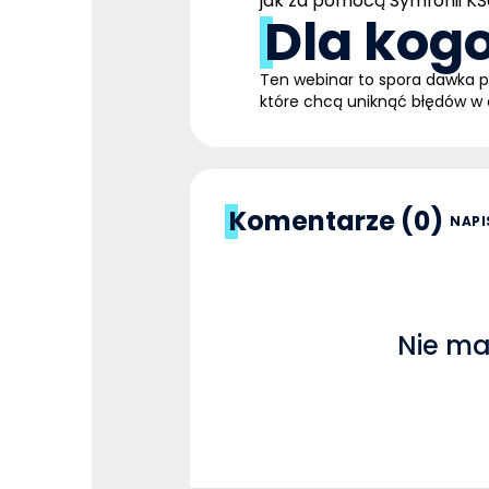
jak za pomocą Symfonii K
Dla kog
Ten webinar to spora dawka pr
które chcą uniknąć błędów w
Komentarze (0)
NAPI
Nie ma