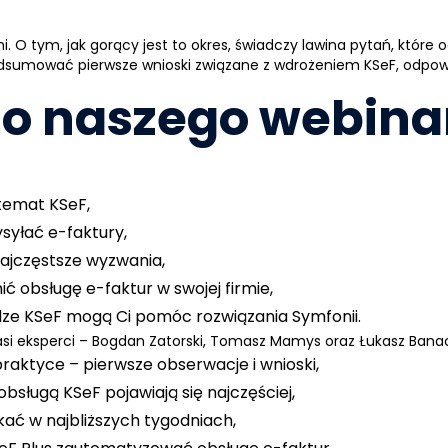
mi. O tym, jak gorący jest to okres, świadczy lawina pytań, któr
umować pierwsze wnioski związane z wdrożeniem KSeF, odpowi
o naszego webinaru
 temat KSeF,
ysyłać e-faktury,
najczęstsze wyzwania,
ić obsługę e-faktur w swojej firmie,
udze KSeF mogą Ci pomóc rozwiązania Symfonii.
si eksperci – Bogdan Zatorski, Tomasz Mamys oraz Łukasz Banac
praktyce – pierwsze obserwacje i wnioski,
obsługą KSeF pojawiają się najczęściej,
kać w najbliższych tygodniach,