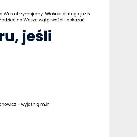
e od Was otrzymujemy. Właśnie dlatego już
5
edzieć na Wasze wątpliwości i pokazać
, jeśli
howicz - wyjaśnią m.in.: