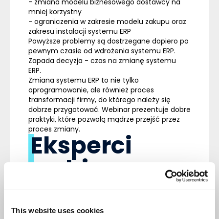
- zmiana modelu biznesowego dostawcy na
mniej korzystny
- ograniczenia w zakresie modelu zakupu oraz
zakresu instalacji systemu ERP
Powyższe problemy są dostrzegane dopiero po
pewnym czasie od wdrożenia systemu ERP.
Zapada decyzja - czas na zmianę systemu
ERP.
Zmiana systemu ERP to nie tylko
oprogramowanie, ale również proces
transformacji firmy, do którego należy się
dobrze przygotować. Webinar prezentuje dobre
praktyki, które pozwolą mądrze przejść przez
proces zmiany.
Eksperci
webinaru
Jakub Cebula - Radca prawny, prawnik
zarzadzający w Kancelarii JCJK
This website uses cookies
Juliusz Tomeczek - Dyrektor produktu,