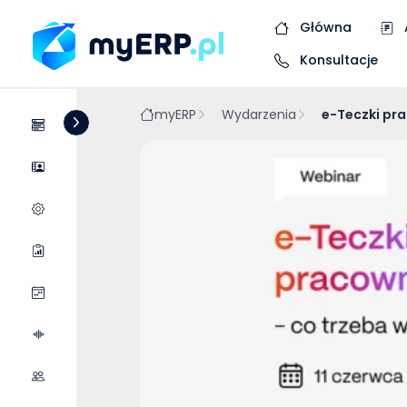
Główna
Konsultacje
myERP
Wydarzenia
e-Teczki pra
Systemy
Dostawcy
Wycena wdrożenia
Raporty
Wydarzenia
Podcasty
Współpraca