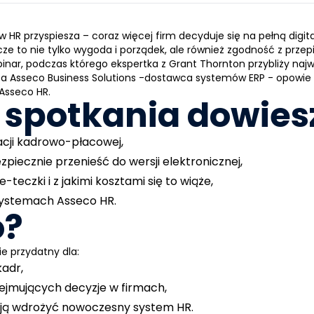
 HR przyspiesza – coraz więcej firm decyduje się na pełną digi
cze to nie tylko wygoda i porządek, ale również zgodność z prze
inar
, podczas którego ekspertka z Grant Thornton przybliży naj
R, a Asseco Business Solutions -dostawca systemów ERP - opowi
Asseco HR.
spotkania dowiesz
acji kadrowo-płacowej,
piecznie przenieść do wersji elektronicznej,
-teczki i z jakimi kosztami się to wiąże,
systemach Asseco HR.
o?
e przydatny dla:
kadr,
ejmujących decyzje w firmach,
lanują wdrożyć nowoczesny system HR.