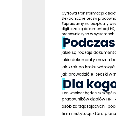
Cyfrowa transformacja działów
Elektroniczne teczki pracowni
Zapraszamy na
bezpłatny web
digitalizacją dokumentacji H
pracowniczych w systemach 
Podczas 
jakie są rodzaje dokument
jakie dokumenty można bez
jak krok po kroku wdrożyć e
jak prowadzić e-teczki w 
Dla kog
Ten webinar będzie szczególni
pracowników działów HR i 
osób zarządzających i pod
firm i instytucji, które p