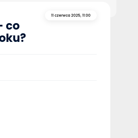
11 czerwca 2025, 11:00
– co
roku?