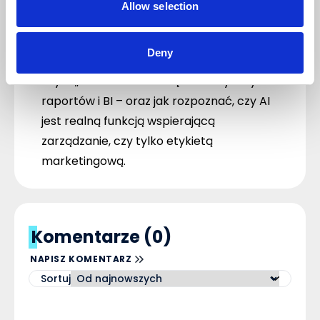
odpowiedzi, ale też czas wdrożenia
Allow selection
usprawnienia („pomysł → zmiana w
systemie”) i kiedy to daje największy efekt
Deny
biznesowy,
czym „WMS z AI” różni się od klasycznych
raportów i BI – oraz jak rozpoznać, czy AI
jest realną funkcją wspierającą
zarządzanie, czy tylko etykietą
marketingową.
Komentarze (0)
NAPISZ KOMENTARZ
Sortuj