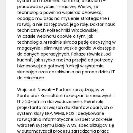
systemom rozumieć kontekst, a ludziom –
pracować szybciej i mądrzej. Wierzy, że
technologia powinna wspierać człowieka,
oddając mu czas na myślenie strategiczne i
rozwój, a nie zastępować jego rolę. Doktor nauk
technicznych Politechniki Wrocławskiej.
W czasie webinaru opowie o tym, jak
technologia AI realnie skraca pętlę decyzyjną w
magazynie i eliminuje wąskie gardła w dostępie
do danych operacyjnych. Pokaże również „od
kuchni”, jak szybko można przejść od potrzeby
biznesowej do gotowej funkcji w systemie,
skracając czas oczekiwania na pomoc działu IT
do minimum.
Wojciech Nowak
– Partner zarządzający w
Sente oraz Konsultant rozwiązań biznesowych i
IT z 20-letnim doświadczeniem. Pełnił rolę
projektanta rozwiązań dla Klientów opartych o
system klasy ERP, WMS, POS i dedykowane
rozwiązania informatyczne. Ekspert w zakresie
wdrożeń systemu klasy WMS, specjalizujący się
w automatyzacji procesu zarządzania pracą