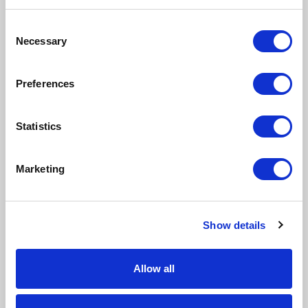
mają dość ręcznych analiz, Excela i
sytuacji, w których proste pytania
Consent
Necessary
Selection
zamieniają się w kolejkę po raport lub
zadanie dla IT,
Preferences
chcą zrozumieć, gdzie AI w WMS daje
realną przewagę operacyjną i jak
przekłada się na ROI z pracy magazynu
Statistics
oraz zwrot z wdrożenia systemu.
Co wyniesiesz ze
Marketing
spotkania?
Po webinarze będziesz wiedzieć:
Show details
jak wygląda praktycznie skrócona pętla
„pytanie → odpowiedź → decyzja” w WMS
wspieranym przez AI,
Allow all
jak AI skraca nie tylko czas uzyskania