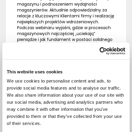
magazynu i podnoszeniem wydajności
magazynierów. Aktualnie odpowiedzialny za
relacje z kluczowymi Klientami firmy i realizację
największych projektów wdrożeniowych.
Podczas webinaru wyjaśni, gdzie w procesach
magazynowych najczęściej „uciekają”
pieniądze i jak fundament w postaci solidnego
WMS pozwala budować rentowność dzięki AI.
Pokaże, jak przestać zarządzać przez „gaszenie
pożarów” i przejść na model podejmowania
decyzji w oparciu o twarde dane, które system
dostarcza natychmiast.
This website uses cookies
Dla kogo jest to
We use cookies to personalise content and ads, to
spotkanie?
provide social media features and to analyse our traffic.
We also share information about your use of our site with
Dla właścicieli firm, dyrektorów logistyki i
our social media, advertising and analytics partners who
kierowników magazynu, którzy:
may combine it with other information that you’ve
chcą szybciej podejmować decyzje w
provided to them or that they’ve collected from your use
oparciu o dane z operacji, a nie
of their services.
„przeczucia” i ręczne podsumowania,