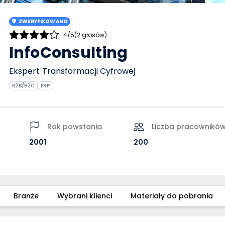
ZWERYFIKOWANO
4/5
(2 głosów)
InfoConsulting
Ekspert Transformacji Cyfrowej
B2B/B2C
ERP
Rok powstania
Liczba pracownikó
2001
200
Branże
Wybrani klienci
Materiały do pobrania