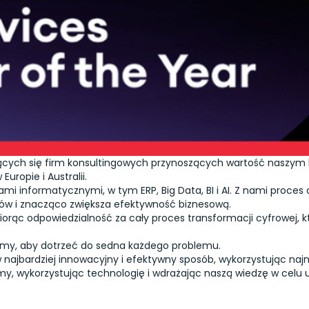
jących się firm konsultingowych przynoszących wartość naszym k
uropie i Australii.
i informatycznymi, w tym ERP, Big Data, BI i AI. Z nami proces 
ów i znacząco zwiększa efektywność biznesową.
orąc odpowiedzialność za cały proces transformacji cyfrowej, kt
emy, aby dotrzeć do sedna każdego problemu.
w najbardziej innowacyjny i efektywny sposób, wykorzystując na
śmy, wykorzystując technologię i wdrażając naszą wiedzę w celu 