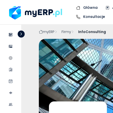
Główna
Konsultacje
myERP
Firmy
InfoConsulting
Systemy
Dostawcy
Wycena wdrożenia
Raporty
Wydarzenia
Podcasty
Współpraca