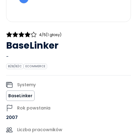
4/5
(1 głosy)
BaseLinker
-
B2B/B2C
ECOMMERCE
Systemy
BaseLinker
Rok powstania
2007
Liczba pracowników