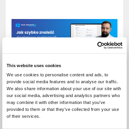
This website uses cookies
We use cookies to personalise content and ads, to
Opinie (1)
NAPISZ OPINIĘ
provide social media features and to analyse our traffic.
We also share information about your use of our site with
Sortuj
our social media, advertising and analytics partners who
4/5
may combine it with other information that you’ve
provided to them or that they’ve collected from your use
Sprawne narzędzie do startu, ułatwia integracje z
of their services.
systemami wysyłki czy erpem i stanami
magazynowymi. Sprawdza się też jako narzędzie do