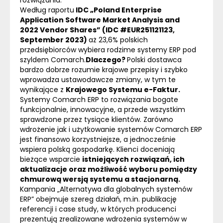
Według raportu
IDC „Poland Enterprise
Application Software Market Analysis and
2022 Vendor Shares” (IDC #EUR251121123,
September 2023)
aż 23,6% polskich
przedsiębiorców wybiera rodzime systemy
ERP
pod
szyldem Comarch.
Dlaczego?
Polski dostawca
bardzo dobrze rozumie krajowe przepisy i szybko
wprowadza ustawodawcze zmiany, w tym te
wynikające z
Krajowego Systemu e-Faktur.
Systemy Comarch
ERP
to rozwiązania bogate
funkcjonalnie, innowacyjne, a przede wszystkim
sprawdzone przez tysiące klientów. Zarówno
wdrożenie jak i użytkowanie systemów Comarch
ERP
jest finansowo korzystniejsze, a jednocześnie
wspiera polską gospodarkę. Klienci doceniają
bieżące wsparcie
istniejących rozwiązań, ich
aktualizacje oraz możliwość wyboru pomiędzy
chmurową wersją systemu a stacjonarną.
Kampania „Alternatywa dla globalnych systemów
ERP
” obejmuje szereg działań, m.in. publikację
referencji i case study, w których producenci
prezentują zrealizowane wdrożenia systemów w