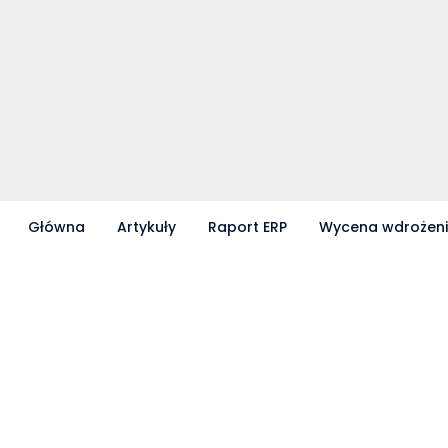
Główna
Artykuły
Raport ERP
Wycena wdrożen
Partnerzy współpracujący