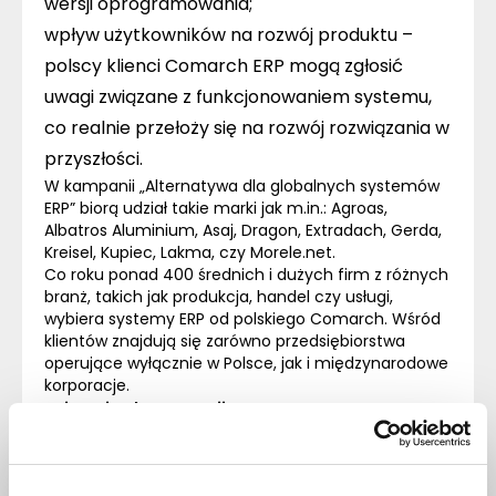
wersji oprogramowania;
wpływ użytkowników na rozwój produktu –
polscy klienci Comarch
ERP
mogą zgłosić
uwagi związane z funkcjonowaniem systemu,
co realnie przełoży się na rozwój rozwiązania w
przyszłości.
W kampanii „Alternatywa dla globalnych systemów
ERP
” biorą udział takie marki jak m.in.: Agroas,
Albatros Aluminium, Asaj, Dragon, Extradach, Gerda,
Kreisel, Kupiec, Lakma, czy Morele.net.
Co roku ponad 400 średnich i dużych firm z różnych
branż, takich jak produkcja, handel czy usługi,
wybiera systemy
ERP
od polskiego Comarch. Wśród
klientów znajdują się zarówno przedsiębiorstwa
operujące wyłącznie w Polsce, jak i międzynarodowe
korporacje.
Więcej o kampanii:
https://www.comarch.pl/alternatywa
/