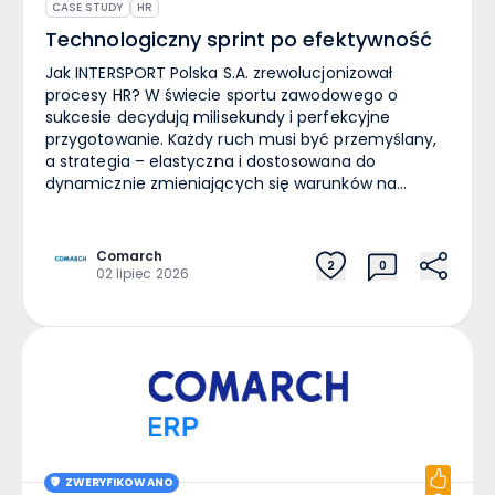
CASE STUDY
HR
Technologiczny sprint po efektywność
Jak INTERSPORT Polska S.A. zrewolucjonizował
procesy HR? W świecie sportu zawodowego o
sukcesie decydują milisekundy i perfekcyjne
przygotowanie. Każdy ruch musi być przemyślany,
a strategia – elastyczna i dostosowana do
dynamicznie zmieniających się warunków na
boisku. Tę samą filozofię wyznaje firma INTERSPORT
Polska S.A., która od 1988 roku dostarcza Polakom
najwyższej jakości sprzęt sportowy. Zarządzanie
Comarch
2
0
organizacją o takiej skali, posiadającą 21 salonów i
02 lipiec 2026
zatrudniającą 360 pracowników, wymaga jednak
czegoś więcej niż tylko sportowej pasji. Wymaga
nowoczesnego „zaplecza” technologicznego. Wiele
firm o strukturze rozproszonej mierzy się z tym
samym problemem: im więcej oddziałów, tym
trudniejszy przepływ informacji. W INTERSPORT
Polska S.A. tradycyjne metody zarządzania
dokumentacją i czasem pracy zaczęły ustępować
miejsca potrzebie pełnej cyfryzacji. Przez niemal
ZWERYFIKOWANO
dwie dekady firma opierała swoje operacje na