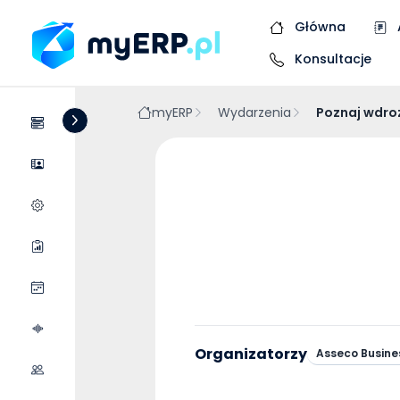
Główna
Konsultacje
myERP
Wydarzenia
Poznaj wdro
Systemy
Dostawcy
Wycena wdrożenia
Raporty
Wydarzenia
Podcasty
Organizatorzy
Asseco Busine
Współpraca