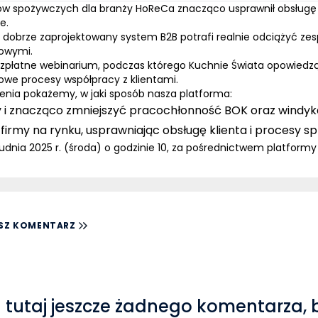
w spożywczych dla branży HoReCa znacząco usprawnił obsługę k
e.
że dobrze zaprojektowany system B2B potrafi realnie odciążyć z
sowymi.
zpłatne webinarium
, podczas którego
Kuchnie Świata
opowiedzą,
we procesy współpracy z klientami.
żenia pokażemy, w jaki sposób nasza platforma:
y
i znacząco zmniejszyć pracochłonność BOK oraz windyka
firmy na rynku
, usprawniając obsługę klienta i procesy 
udnia 2025 r. (środa) o godzinie 10, za pośrednictwem platformy
SZ KOMENTARZ
 tutaj jeszcze żadnego komentarza, 