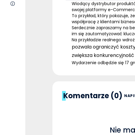
O nas
Wiodący dystrybutor produktó
swojej platformy e-Commerc
To przykład, który pokazuje, 
współpracę z klientami bizne
Serdecznie zapraszamy na
be
im się zautomatyzować kluczo
Na przykładzie realnego wdro
pozwala
ograniczyć koszt
zwiększa konkurencyjność 
Wydarzenie odbędzie się 17 gr
Komentarze (0)
NAPI
Nie ma