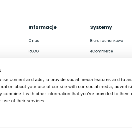
Informacje
Systemy
O nas
Biura rachunkowe
RODO
eCommerce
Współpraca
Integracje
s
Kontakt
ERP
ise content and ads, to provide social media features and to an
Polityka prywatności
WMS
rmation about your use of our site with our social media, advertis
 combine it with other information that you’ve provided to them o
 use of their services.
Newsletter
Dołącz do naszego newslettera aby być na bieżąco!