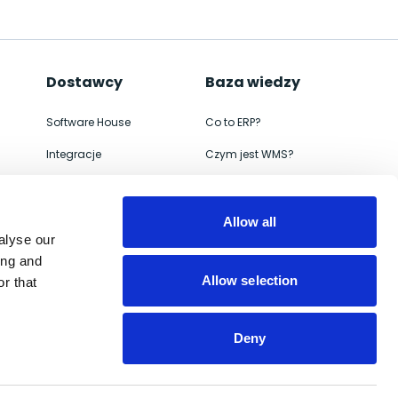
Dostawcy
Baza wiedzy
Software House
Co to ERP?
Integracje
Czym jest WMS?
ERP
Jak wdrożyć
WMS
Czym jest e-commerce
Allow all
alyse our
eCommerce
Migracja systemu ERP
ing and
Allow selection
r that
Deny