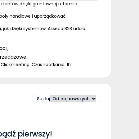
lientów dzięki gruntownej reformie
espoły handlowe i uporządkować
 jak dzięki systemowi Asseco
B2B
udało
cji,
sprzedażowe.
 Clickmeeting. Czas spotkania: 1h
Sortuj
bądź pierwszy!