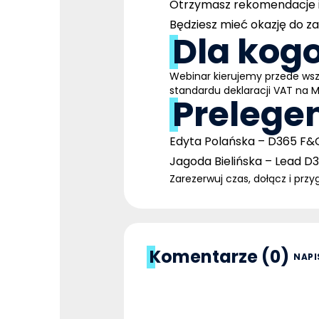
Otrzymasz rekomendacje i
Będziesz mieć okazję do z
Dla kogo
Webinar kierujemy przede wsz
standardu deklaracji VAT na 
Prelegen
Edyta Polańska – D365 F&O
Jagoda Bielińska – Lead D
Zarezerwuj czas, dołącz i pr
Komentarze (0)
NAPI