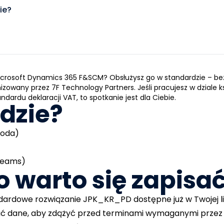
ie?
Microsoft Dynamics 365 F&SCM? Obsłużysz go w standardzie – be
owany przez 7F Technology Partners. Jeśli pracujesz w dziale ks
ardu deklaracji VAT, to spotkanie jest dla Ciebie.
gdzie?
roda)
 Teams)
 warto się zapisa
tandardowe rozwiązanie JPK_KR_PD dostępne już w Twojej 
ać dane, aby zdążyć przed terminami wymaganymi przez 