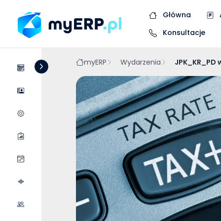
Główna
Konsultacje
myERP
Wydarzenia
JPK_KR_PD w
Systemy
Dostawcy
Wycena wdrożenia
Raporty
Wydarzenia
Podcasty
Współpraca