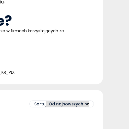
u,
e?
nie w firmach korzystających ze
_KR_PD.
Sortuj