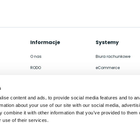
Informacje
Systemy
O nas
Biura rachunkowe
RODO
eCommerce
Współpraca
Integracje
s
Kontakt
ERP
ise content and ads, to provide social media features and to an
Polityka prywatności
WMS
rmation about your use of our site with our social media, advertis
 combine it with other information that you’ve provided to them o
 use of their services.