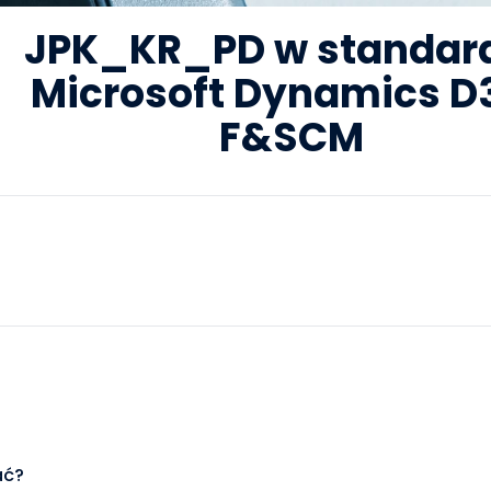
JPK_KR_PD w standard
Microsoft Dynamics D
F&SCM
ać?