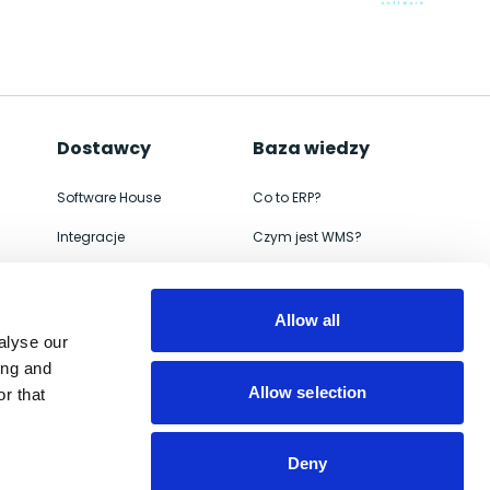
Dostawcy
Baza wiedzy
Software House
Co to ERP?
Integracje
Czym jest WMS?
ERP
Jak wdrożyć
WMS
Czym jest e-commerce
Allow all
alyse our
eCommerce
Migracja systemu ERP
ing and
Allow selection
r that
Deny