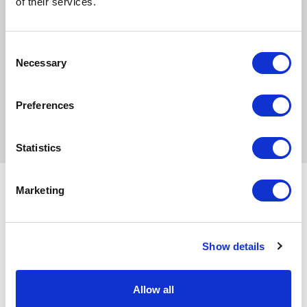
of their services.
Consent
Necessary
NASTĘPNE WYDARZENIE
Selection
Preferences
POPRZEDNIE WYDARZENIE
Statistics
Partnerzy współpracujący
Marketing
Show details
Allow all