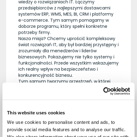
wiedzy o rozwiązaniach IT. Łączymy
przedsiębiorców z najlepszymi dostawcami
systemów ERP, WMS, MES, BI, CRM i platformy
e-commerce. Tym samym pomagamy w
doborze programu, który spełni konkretne
potrzeby firmy.
Nasza misja? Chcemy uprościć kompleksowy
świat rozwiązań IT, aby był bardziej przystępny i
zrozumiały dla menedżerów i liderów
biznesowych. Pokazujemy nie tylko systemy i
funkcjonalności. Przede wszystkim wskazujemy
ich realny wpływ na bezpieczeństwo i
konkurencyjność biznesu.
Tym samym tworzymy przestrzeń, w której
spotykają się menedżerowie, specjaliści IT oraz
dostawcy technologii. Każdego dnia
publikujemy treści pomagające zrozumieć
trendy cyfrowe i wybrać właściwy kierunek
rozwoju.
This website uses cookies
Platforma
We use cookies to personalise content and ads, to
wiedzy,
provide social media features and to analyse our traffic.
We also share information about your use of our site with