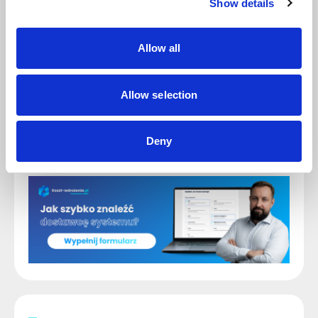
Show details
offline,
Konfigurator IT
, który wspiera firmy w
Allow all
porównywaniu i wyborze rozwiązań IT.
Co kluczowe, wspieramy rozwój firm w oparciu
o dane. Dlatego tworzymy projekty, które
Allow selection
realnie wspierają firmy w planowaniu inwestycji
technologicznych. Jednym z nich jest
raport
“Cyfrowy Menedżer”
– kompleksowe
opracowanie trendów, wyzwań i kierunków
Deny
rozwoju systemowych biznesowych w Polsce.