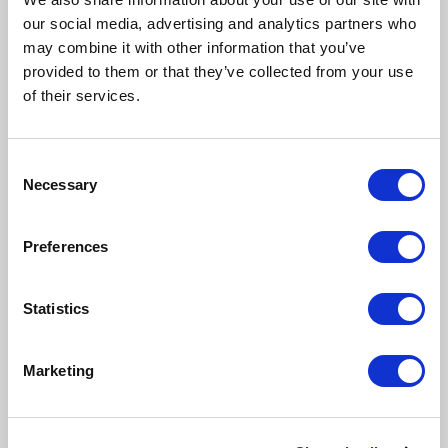
inspiracji i
our social media, advertising and analytics partners who
may combine it with other information that you’ve
kontaktów
provided to them or that they’ve collected from your use
of their services.
Jesteśmy nie tylko medium branżowym, lecz
także aktywnym uczestnikiem rynku cyfrowej
Consent
transformacji. Dzięki temu na
Necessary
Selection
portalu myERP znajdziecie:
Bazę
sprawdzonych
dostawców
systemów
Preferences
ERP, WMS, MES, CRM, Bi i e-commerce,
Podcasty
wideo poświęcone cyfryzacji w
Statistics
biznesie,
Najświeższe
raporty
, analizy i
Marketing
komentarze ekspertów rynku,
Informacje
dotyczące wydarzeń branżowych online i