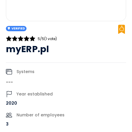
VERIFIED
5/5
(1 vote)
myERP.pl
Systems
---
Year established
2020
Number of employees
3