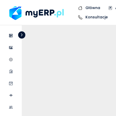
Główna
Konsultacje
Systemy
Dostawcy
Wycena wdrożenia
Raporty
Wydarzenia
Podcasty
Współpraca