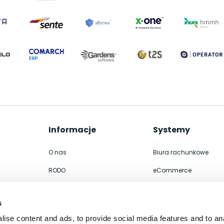
Informacje
Systemy
O nas
Biura rachunkowe
RODO
eCommerce
Współpraca
Integracje
s
Kontakt
ERP
ise content and ads, to provide social media features and to an