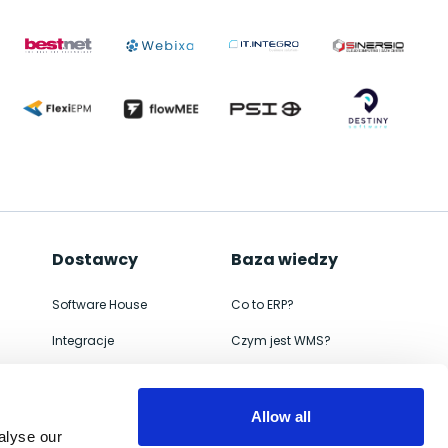
Dostawcy
Baza wiedzy
Software House
Co to ERP?
Integracje
Czym jest WMS?
ERP
Jak wdrożyć
WMS
Czym jest e-commerce
Allow all
alyse our