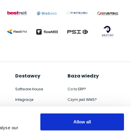
Dostawcy
Baza wiedzy
Software House
Co to ERP?
Integracje
Czym jest WMS?
ERP
Jak wdrożyć
WMS
Czym jest e-commerce
Allow all
alyse our