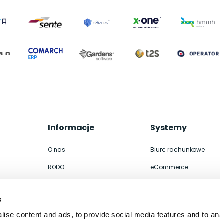
Informacje
Systemy
O nas
Biura rachunkowe
RODO
eCommerce
Współpraca
Integracje
s
Kontakt
ERP
ise content and ads, to provide social media features and to an