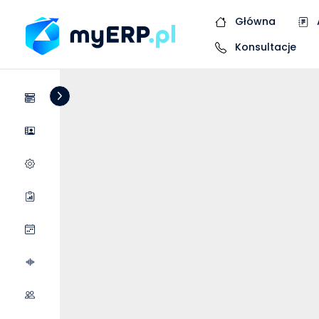
Główna
Konsultacje
Systemy
Dostawcy
Wycena wdrożenia
Raporty
Wydarzenia
Podcasty
Współpraca